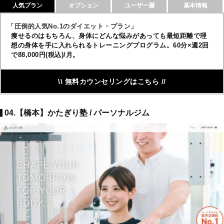
人気プラン
オプション
ユーザー層
基本情報
「圧倒的人気No.1のダイエット・プラン」
痩せるのはもちろん、身体にどんな悩みがあっても最短距離で理
想の身体を手に入れられるトレーニングプログラム。60分×週2回
で88,000円(税込)/月。
\\ 無料カウンセリングはこちら //
04.【橋本】かたぎり塾 / パーソナルジム