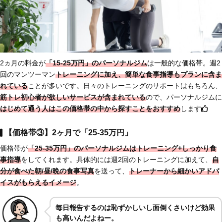
2ヵ月の料金が
「15-25万円」のパーソナルジム
は一般的な価格帯。週2
回のマンツーマン
トレーニングに加え、簡単な食事指導もプランに含ま
れている
ことが多いです。日々のトレーニングのサポートはもちろん、
筋トレ初心者が欲しいサービスが含まれている
ので、パーソナルジムに
はじめて通う人は
この価格帯の中から探すことをおすすめ
します
【価格帯③】2ヶ月で「25-35万円」
価格帯が
「25-35万円」のパーソナルジムは
トレーニング+しっかり食
事指導
をしてくれます。具体的には週2回のトレーニングに加えて、
自
分が食べた朝/昼/晩の
食事写真
を送って、
トレーナーから細かいアドバ
イスがもらえるイメージ
。
毎日報告するのは恥ずかしいし面倒くさいけど効果
も高いんだよねー。