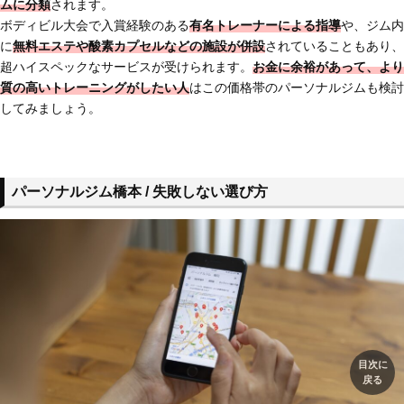
ムに分類
されます。
ボディビル大会で入賞経験のある
有名トレーナーによる指導
や、ジム内
に
無料エステや酸素カプセルなどの施設が併設
されていることもあり、
超ハイスペックなサービスが受けられます。
お金に余裕があって、より
質の高いトレーニングがしたい人
はこの価格帯のパーソナルジムも検討
してみましょう。
パーソナルジム橋本 / 失敗しない選び方
目次に
戻る