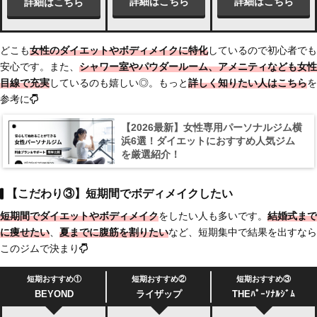
詳細はこちら
詳細はこちら
詳細はこちら
どこも
女性のダイエットやボディメイクに特化
しているので初心者でも
安心です。また、
シャワー室やパウダールーム、アメニティなども女性
目線で充実
しているのも嬉しい◎。もっと
詳しく知りたい人はこちら
を
参考に
【2026最新】女性専用パーソナルジム横
浜6選！ダイエットにおすすめ人気ジム
を厳選紹介！
【こだわり③】短期間でボディメイクしたい
短期間でダイエットやボディメイク
をしたい人も多いです。
結婚式まで
に痩せたい
、
夏までに腹筋を割りたい
など、短期集中で結果を出すなら
このジムで決まり
短期おすすめ①
短期おすすめ②
短期おすすめ③
BEYOND
ライザップ
THEﾊﾟｰｿﾅﾙｼﾞﾑ