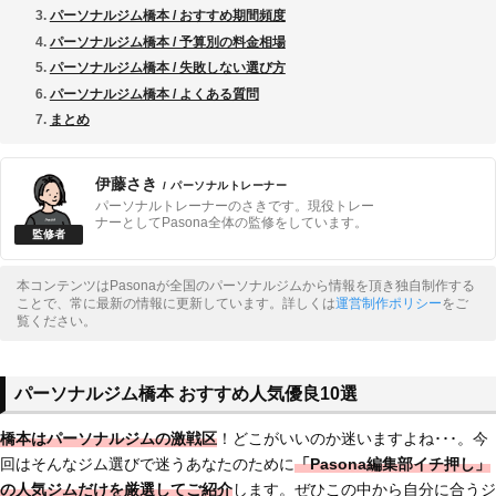
パーソナルジム橋本 / おすすめ期間頻度
パーソナルジム橋本 / 予算別の料金相場
パーソナルジム橋本 / 失敗しない選び方
パーソナルジム橋本 / よくある質問
まとめ
伊藤さき
/ パーソナルトレーナー
パーソナルトレーナーのさきです。現役トレー
ナーとしてPasona全体の監修をしています。
本コンテンツはPasonaが全国のパーソナルジムから情報を頂き独自制作する
ことで、常に最新の情報に更新しています。詳しくは
運営制作ポリシー
をご
覧ください。
パーソナルジム橋本 おすすめ人気優良10選
橋本はパーソナルジムの激戦区
！どこがいいのか迷いますよね･･･。今
回はそんなジム選びで迷うあなたのために
「Pasona編集部イチ押し」
の人気ジムだけを厳選してご紹介
します。ぜひこの中から自分に合うジ