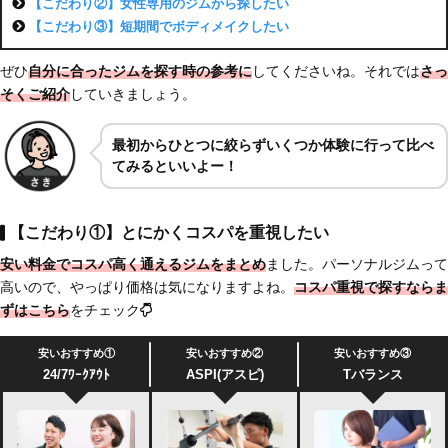
【こだわり②】女性専用のジムから探したい
【こだわり③】短期間でボディメイクしたい
ぜひ
自分に合ったジムを探す時の参考に
してくださいね。それでは
さっ
そくご紹介
していきましょう。
最初からひとつに絞らずいくつか体験に行って比べ
てみるといいよー！
【こだわり①】とにかくコスパを重視したい
安い料金でコスパ高く通えるジムをまとめ
ました。パーソナルジムって
高いので、やっぱり価格は気になりますよね。
コスパ重視で探すならま
ずはこちら
をチェック
安いおすすめ①
安いおすすめ②
安いおすすめ③
24/7ﾜｰｸｱｳﾄ
ASPI(アスピ)
Tバランス