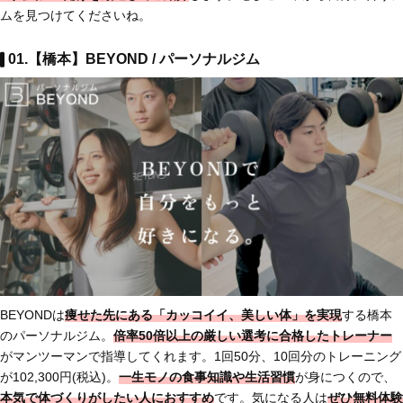
ムを見つけてくださいね。
01.【橋本】BEYOND / パーソナルジム
BEYONDは
痩せた先にある「カッコイイ、美しい体」を実現
する橋本
のパーソナルジム。
倍率50倍以上の厳しい選考に合格したトレーナー
がマンツーマンで指導してくれます。1回50分、10回分のトレーニング
が102,300円(税込)。
一生モノの食事知識や生活習慣
が身につくので、
本気で体づくりがしたい人におすすめ
です。気になる人は
ぜひ無料体験