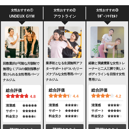
女性おすすめ①
女性おすすめ②
女性おすすめ③
UNDEUX GYM
アウトライン
ﾘﾎﾞｰﾝﾏｲｾﾙﾌ
業界初となる生涯無料アフ
経験と実績豊富な女性トレ
回数選択が可能な月額制で
ターサポートがついたリー
ーナーと二人三脚で美しい
無理なくプロの個別指導が
ズナブルな女性専用パーソ
ボディラインを目指す女性
受けられる女性専用パーソ
ナルジム
専用ジム
ナルジム
総合評価
総合評価
総合評価
4.4
4.2
4.8
清潔感
清潔感
清潔感
サポート
サポート
サポート
料金安さ
料金安さ
料金安さ