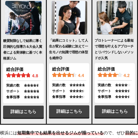
「結果にコミット」して人
プロトレーナーによる最短
糖質制限なしで結果に導く
生が変わる経験に加えて一
で理想を叶えるアプローチ
圧倒的な指導力＆大会入賞
生モノの知識で理想の体型
とリバウンドしないメソッ
者による実体験に基づく本
を維持◎
ドが人気
格派ジム
総合評価
総合評価
総合評価
4.4
4.2
4.8
実績の数
実績の数
実績の数
サポート
サポート
サポート
食事指導
食事指導
食事指導
詳細はこちら
詳細はこちら
詳細はこちら
横浜には
短期集中でも結果を出せるジムが揃っている
ので、ぜひ
目的に