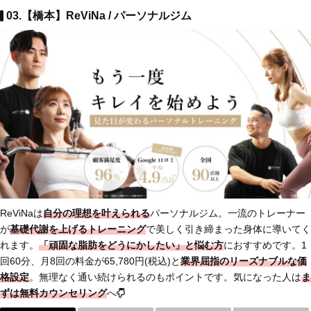
03.【橋本】ReViNa / パーソナルジム
ReViNaは
自分の理想を叶えられる
パーソナルジム。一流のトレーナー
が
基礎代謝を上げるトレーニング
で美しく引き締まった身体に導いてく
れます。
「頑固な脂肪をどうにかしたい」と悩む方
におすすめです。1
回60分、月8回の料金が65,780円(税込)と
業界屈指のリーズナブルな価
格設定
。無理なく通い続けられるのもポイントです。気になった人は
ま
ずは
無料カウンセリング
へ