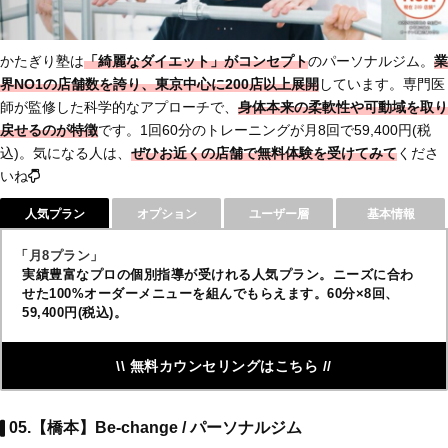
かたぎり塾は
「綺麗なダイエット」がコンセプト
のパーソナルジム。
業
界NO1の店舗数
を誇り、東京中心に200店以上展開
しています。専門医
師が監修した科学的なアプローチで、
身体本来の柔軟性や可動域を取り
戻せるのが特徴
です。1回60分のトレーニングが月8回で59,400円(税
込)。気になる人は、
ぜひお近くの店舗で
無料体験を受けてみて
くださ
いね
人気プラン
オプション
ユーザー層
基本情報
「月8プラン」
実績豊富なプロの個別指導が受けれる人気プラン。ニーズに合わ
せた100%オーダーメニューを組んでもらえます。60分×8回、
59,400円(税込)。
\\ 無料カウンセリングはこちら //
05.【橋本】Be-change / パーソナルジム