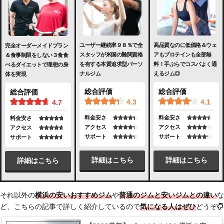
ユーザー継続率９８％で全
高品質なのに低価格＆ウェ
完全オーダーメイドプラン
スタッフが米国の難関資格
アもプロテインも全部無
＆食事制限をしない３食食
を有する本質追求型パーソ
料！手ぶらでコスパよく通
べるダイエットで理想の身
ナルジム
えるジム◎
体を実現
総合評価
総合評価
総合評価
4.3
4.1
4.7
料金安さ
料金安さ
料金安さ
アクセス
アクセス
アクセス
サポート
サポート
サポート
詳細はこちら
詳細はこちら
詳細はこちら
それ以外の
横浜の安いおすすめジム
や
普通のジムと安いジムとの違い
な
ど、こちらの記事で詳しく紹介しているので
気になる人はぜひ
どうぞ