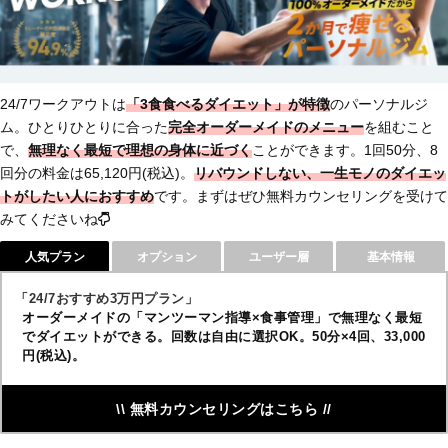
24/7ワークアウトは
「3食食べるダイエット」が特徴
のパーソナルジ
ム。ひとりひとりに合った
完全オーダーメイドのメニュー
を組むこと
で、
無理なく最短で理想の身体に近づく
ことができます。1回50分、8
回分の料金は65,120円(税込)。
リバウンドしない、一生モノのダイエッ
トがしたい人におすすめ
です。まずはぜひ無料カウンセリングを受けて
みてくださいね
人気プラン
オプション
ユーザー層
基本情報
「24/7おすすめ3万円プラン」
オーダーメイドの「マンツーマン指導×食事管理」で無理なく最短
でダイエットができる。回数は自由に選択OK。50分×4回、33,000
円(税込)。
\\ 無料カウンセリングはこちら //