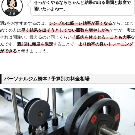
せっかくやるならちゃんと
結果の出る期間と頻度で
通いたいよねー。
週2をおすすめするのは、
シンプルに筋トレ効率が高くなる
から。はじ
めての人は
早く結果を出そうとして
つい回数を増やしがち
ですが、実は
それは間違い。鍛えるのと同じくらい
「筋肉を休ませる」ことも大事
な
んです。
週2回に
頻度を限定
することで、
より効率の良いトレーニング
ができる
と考えましょう。
パーソナルジム橋本 / 予算別の料金相場