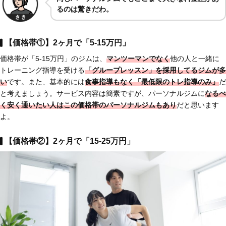
るのは驚きだわ。
【価格帯①】2ヶ月で「5-15万円」
価格帯が「5-15万円」のジムは、
マンツーマンでなく
他の人と一緒に
トレーニング指導を受ける
「グループレッスン」を採用してるジムが多
い
です。また、基本的には
食事指導もなく「最低限のトレ指導のみ」
だ
と考えましょう。サービス内容は簡素ですが、パーソナルジムに
なるべ
く安く通いたい人はこの価格帯のパーソナルジムもあり
だと思います
よ。
【価格帯②】2ヶ月で「15-25万円」