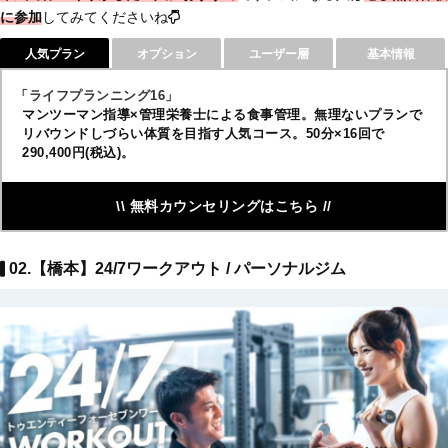
に参加
してみてくださいね
人気プラン
オプション
ユーザー層
基本情報
「ライフプランニング16」
マンツーマン指導×管理栄養士による食事管理。無理ないプランで
リバウンドしづらい体質を目指す人気コース。50分×16回で
290,400円(税込)。
\\ 無料カウンセリングはこちら //
02.【橋本】24/7ワークアウト / パーソナルジム