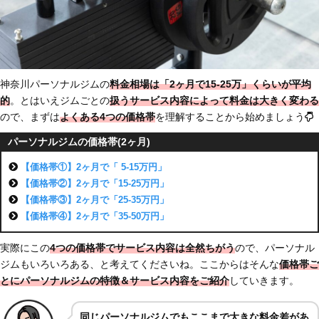
神奈川パーソナルジムの
料金相場は「2ヶ月で15-25万」
くらいが平均
的
。とはいえジムごとの
扱うサービス内容によって料金は大きく変わる
ので、まずは
よくある4つの価格帯
を理解することから始めましょう
パーソナルジムの価格帯(2ヶ月)
【価格帯①】2ヶ月で「 5-15万円」
【価格帯②】2ヶ月で「15-25万円」
【価格帯③】2ヶ月で「25-35万円」
【価格帯④】2ヶ月で「35-50万円」
実際にこの
4つの価格帯でサービス内容は全然ちがう
ので、パーソナル
ジムもいろいろある、と考えてくださいね。ここからはそんな
価格帯ご
とにパーソナルジムの特徴＆サービス内容をご紹介
していきます。
同じパーソナルジムでもここまで大きな料金差があ