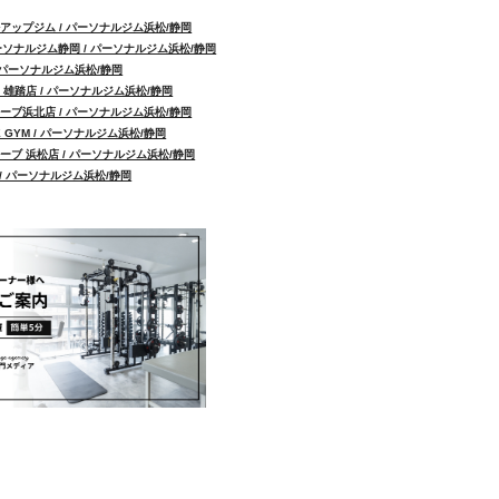
アップジム / パーソナルジム浜松/静岡
ーソナルジム静岡 / パーソナルジム浜松/静岡
/ パーソナルジム浜松/静岡
 雄踏店 / パーソナルジム浜松/静岡
ーブ浜北店 / パーソナルジム浜松/静岡
E GYM / パーソナルジム浜松/静岡
ーブ 浜松店 / パーソナルジム浜松/静岡
N / パーソナルジム浜松/静岡
ersonal浜松 / パーソナルジム浜松/静岡
ne / パーソナルジム浜松/静岡
 / パーソナルジム浜松/静岡
 Her / パーソナルジム浜松/静岡
 / パーソナルジム浜松/静岡
ATEGYM / パーソナルジム浜松/静岡
ラ / パーソナルジム浜松/静岡
ィット / パーソナルジム浜松/静岡
ディ / パーソナルジム浜松/静岡
 / パーソナルジム浜松/静岡
/ パーソナルジム浜松/静岡
 / パーソナルジム浜松/静岡
tHOUSE / パーソナルジム浜松/静岡
AGERA- / パーソナルジム浜松/静岡
 / パーソナルジム浜松/静岡