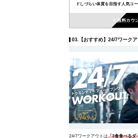
ドしづらい体質を目指す人気コース。5
\\ 無料カウ
03.【おすすめ】24/7ワーク
24/7ワークアウトは
「3食食べるダ