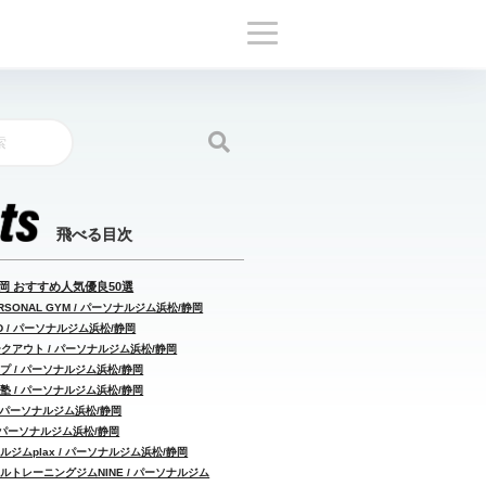
岡 おすすめ人気優良50選
RSONAL GYM / パーソナルジム浜松/静岡
D / パーソナルジム浜松/静岡
ークアウト / パーソナルジム浜松/静岡
プ / パーソナルジム浜松/静岡
塾 / パーソナルジム浜松/静岡
 / パーソナルジム浜松/静岡
/ パーソナルジム浜松/静岡
ルジムplax / パーソナルジム浜松/静岡
ルトレーニングジムNINE / パーソナルジム