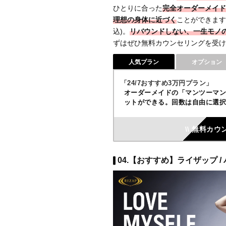
ひとりに合った
完全オーダーメイド
理想の身体に近づく
ことができます。
込)。
リバウンドしない、一生モノ
ずはぜひ無料カウンセリングを受け
人気プラン
オプション
「24/7おすすめ3万円プラン」
オーダーメイドの「マンツーマン
ットができる。回数は自由に選択OK。
\\ 無料カウ
04.【おすすめ】ライザップ 