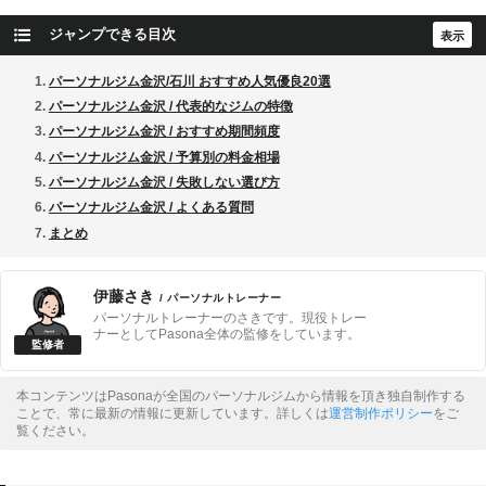
ジャンプできる目次
パーソナルジム金沢/石川 おすすめ人気優良20選
パーソナルジム金沢 / 代表的なジムの特徴
パーソナルジム金沢 / おすすめ期間頻度
パーソナルジム金沢 / 予算別の料金相場
パーソナルジム金沢 / 失敗しない選び方
パーソナルジム金沢 / よくある質問
まとめ
伊藤さき
/ パーソナルトレーナー
パーソナルトレーナーのさきです。現役トレー
ナーとしてPasona全体の監修をしています。
本コンテンツはPasonaが全国のパーソナルジムから情報を頂き独自制作する
ことで、常に最新の情報に更新しています。詳しくは
運営制作ポリシー
をご
覧ください。