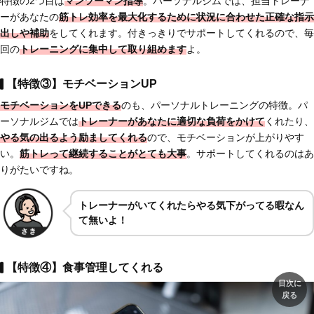
特徴の2つ目は
マンツーマン指導
。パーソナルジムでは、担当トレーナ
ーがあなたの
筋トレ効率を最大化するために状況に合わせた正確な指示
出しや補助
をしてくれます。付きっきりでサポートしてくれるので、毎
回の
トレーニングに集中して取り組めます
よ。
【特徴③】モチベーションUP
モチベーションをUPできる
のも、パーソナルトレーニングの特徴。パ
ーソナルジムでは
トレーナーがあなたに適切な負荷をかけて
くれたり、
やる気の出るよう励ましてくれる
ので、モチベーションが上がりやす
い。
筋トレって継続することがとても大事
。サポートしてくれるのはあ
りがたいですね。
トレーナーがいてくれたらやる気下がってる暇なん
て無いよ！
【特徴④】食事管理してくれる
目次に
戻る