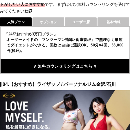
トがしたい人におすすめ
です。まずはぜひ無料カウンセリングを受けて
みてくださいね
人気プラン
オプション
ユーザー層
基本情報
「24/7おすすめ3万円プラン」
オーダーメイドの「マンツーマン指導×食事管理」で無理なく最短
でダイエットができる。回数は自由に選択OK。50分×4回、33,000
円(税込)。
\\ 無料カウンセリングはこちら //
04.【おすすめ】ライザップ / パーソナルジム金沢/石川