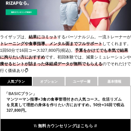
ライザップは、
結果にコミット
するパーソナルジム。一流トレーナーが
トレーニングや食事指導、メンタル面までフルサポート
してくれます。
1回50分で16回コース327,800円(税込)。
予算をかけてでも本気で結果
に拘りたい方におすすめ
です。初回体験では、減量シミュレーションや
痩せるヒントが詰まった体組成データ
が無料でもらえる
のでそれだけで
行く価値あり
人気プラン
オプション
ユーザー層
基本情報
「BASICプラン」
マンツーマン指導×3食の食事管理付きの人気コース。生活リズム
を見直して理想の身体を作りたい方におすすめ。50分×16回で税込
327,800円。
\\ 無料カウンセリングはこちら //