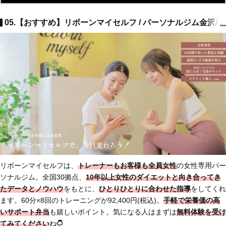
05.【おすすめ】リボーンマイセルフ / パーソナルジム金沢/
...
リボーンマイセルフは、
トレーナーもお客様も全員女性
の女性専用パー
ソナルジム。全国30拠点、
10年以上女性のダイエットと向き合ってき
たデータとノウハウ
をもとに、
ひとりひとりに合わせた指導
をしてくれ
ます。60分×8回のトレーニングが92,400円(税込)。
手軽で栄養価の高
いサポート弁当
も嬉しいポイント。気になる人はまずは
無料体験を受け
てみてください
ね