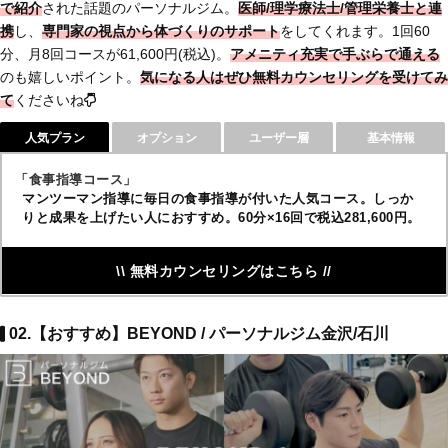
で紹介
された話題のパーソナルジム。
医師/理学療法士/管理栄養士と連
携
し、
専門家の視点から体づくりのサポート
をしてくれます。1回60
分、月8回コースが61,600円(税込)。
アメニティ充実で手ぶらで通える
のも嬉しいポイント。
気になる人はぜひ無料カウンセリングを受けてみ
て
くださいね
人気プラン
オプション
ユーザー層
基本情報
「食事指導コース」
マンツーマン指導に毎日の食事指導が付いた人気コース。しっか
りと成果を上げたい人におすすめ。60分×16回で税込281,600円。
\\ 無料カウンセリングはこちら //
02.【おすすめ】BEYOND / パーソナルジム金沢/石川