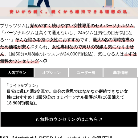
プリッツジムは
始めやすく続けやすい女性専用のセミパーソナルジム
。
「パーソナルジムは高くて通えないし、24hジムは男性の目が気にな
る･･･」
そんな悩みを持つ女性におすすめ
です。
最大3名の同時指導の
ため価格が安く
抑えられ、
女性専用なので周りの視線も気になりませ
ん
。1回50分×月8回のレッスンが24,000円(税込)。気になる人は
まずは
無料カウンセリング
へ
人気プラン
オプション
ユーザー層
基本情報
「ライト6プラン」
目安は週1と週2交互で。自分の意思ではなかなか継続できない女
性におすすめ！1回50分のセミパーソナル指導が月に6回通えて
18,900円(税込)。
\\ 無料カウンセリングはこちら //