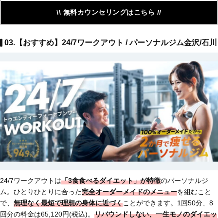
\\ 無料カウンセリングはこちら //
03.【おすすめ】24/7ワークアウト / パーソナルジム金沢/石川
24/7ワークアウトは
「3食食べるダイエット」が特徴
のパーソナルジ
ム。ひとりひとりに合った
完全オーダーメイドのメニュー
を組むこと
で、
無理なく最短で理想の身体に近づく
ことができます。1回50分、8
回分の料金は65,120円(税込)。
リバウンドしない、一生モノのダイエッ