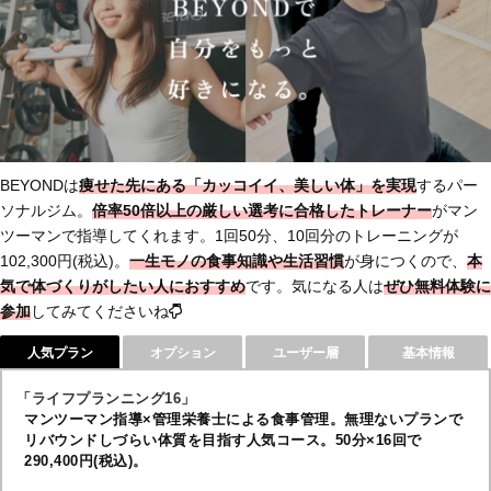
BEYONDは
痩せた先にある「カッコイイ、美しい体」を実現
するパー
ソナルジム。
倍率50倍以上の厳しい選考に合格したトレーナー
がマン
ツーマンで指導してくれます。1回50分、10回分のトレーニングが
102,300円(税込)。
一生モノの食事知識や生活習慣
が身につくので、
本
気で体づくりがしたい人におすすめ
です。気になる人は
ぜひ無料体験に
参加
してみてくださいね
人気プラン
オプション
ユーザー層
基本情報
「ライフプランニング16」
マンツーマン指導×管理栄養士による食事管理。無理ないプランで
リバウンドしづらい体質を目指す人気コース。50分×16回で
290,400円(税込)。