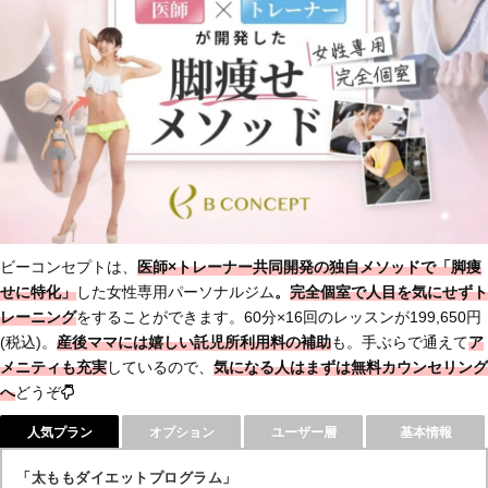
ビーコンセプトは、
医師×トレーナー共同開発の独自メソッドで「脚痩
せに特化」
した女性専用パーソナルジム
。
完全個室で人目を気にせずト
レーニング
をすることができます。60分×16回のレッスンが199,650円
(税込)。
産後ママには嬉しい託児所利用料の補助
も。手ぶらで通えて
ア
メニティも充実
しているので、
気になる人はまずは無料カウンセリング
へ
どうぞ
人気プラン
オプション
ユーザー層
基本情報
「太ももダイエットプログラム」