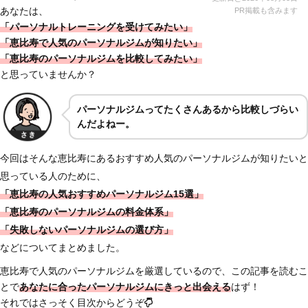
あなたは、
PR掲載も含みます
「パーソナルトレーニングを受けてみたい」
「恵比寿で人気のパーソナルジムが知りたい」
「恵比寿のパーソナルジムを比較してみたい」
と思っていませんか？
パーソナルジムってたくさんあるから比較しづらい
んだよねー。
今回はそんな恵比寿にあるおすすめ人気のパーソナルジムが知りたいと
思っている人のために、
「恵比寿の人気おすすめパーソナルジム15選」
「恵比寿のパーソナルジムの料金体系」
「失敗しないパーソナルジムの選び方」
などについてまとめました。
恵比寿で人気のパーソナルジムを厳選しているので、この記事を読むこ
とで
あなたに合ったパーソナルジムにきっと出会える
はず！
それではさっそく目次からどうぞ