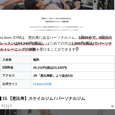
re.born GYMは、恵比寿にあるパーソナルジム。
1回60分で、8回分の
レッスンは54,240円(税込)。
はじめての方は
1,500円(税込)でパーソナ
ルトレーニングの体験
を受けることができます
入会金
無料
8回料金
49,310円(税込54,240円)
アクセス
JR「恵比寿駅」より徒歩5分
公式サイト
re.born GYM
15.【恵比寿】スケイルジム / パーソナルジム