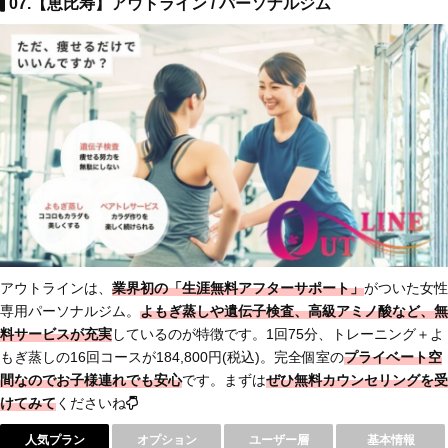
07.【恵比寿】アウトライン / パーソナルジム
アウトラインは、
業界初の「生涯無料アフターサポート」
がついた女性
専用パーソナルジム。
よもぎ蒸しや遺伝子検査、高級アミノ酸など、無
料サービスが充実
しているのが特徴です。1回75分、トレーニング＋よ
もぎ蒸しの16回コースが184,800円(税込)。完全個室の
プライベート空
間なのでお子様連れでも安心
です。まずは
ぜひ無料カウンセリングを受
けてみて
くださいね
人気プラン
オプション
ユーザー層
基本情報