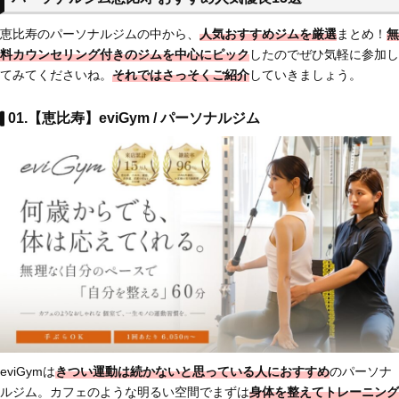
恵比寿のパーソナルジムの中から、
人気おすすめジムを厳選
まとめ！
無
料カウンセリング付きのジム
を中心にピック
したのでぜひ気軽に参加し
てみてくださいね。
それではさっそくご紹介
していきましょう。
01.【恵比寿】eviGym / パーソナルジム
eviGymは
きつい運動は続かないと思っている人におすすめ
のパーソナ
ルジム。カフェのような明るい空間でまずは
身体を整えてトレーニング