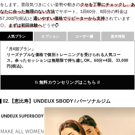
をします。普段気づきにくい姿勢や動きの
クセを
丁寧にチェック
し、あ
なたに合った無理のない方法
でサポート。1回60分、8回分の料金は
57,200円(税込)と
通いやすい価格でリピーターから支持
されています
◎。
まずは初回体験へ
どうぞ
人気プラン
オプション
ユーザー層
基本情報
「月4回プラン」
リーズナブルな価格で個別トレーニングを受けられる人気コー
ス。余ったセッションは無期限で持ち越しOK。60分×4回、33,000
円(税込)。
\\ 無料カウンセリングはこちら //
02.【恵比寿】UNDEUX SBODY / パーソナルジム