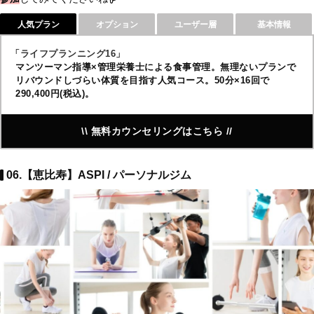
人気プラン
オプション
ユーザー層
基本情報
「ライフプランニング16」
マンツーマン指導×管理栄養士による食事管理。無理ないプランで
リバウンドしづらい体質を目指す人気コース。50分×16回で
290,400円(税込)。
\\ 無料カウンセリングはこちら //
06.【恵比寿】ASPI / パーソナルジム