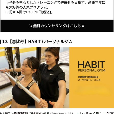
下半身を中心としたトレーニングで脚痩せを目指す。産後ママに
も大好評の人気プログラム。
60分×16回で199,650円(税込)。
\\ 無料カウンセリングはこちら //
10.【恵比寿】HABIT / パーソナルジム
HABITは
医師監修で結果の出る
パーソナルジム。
「なるべく楽に、効率