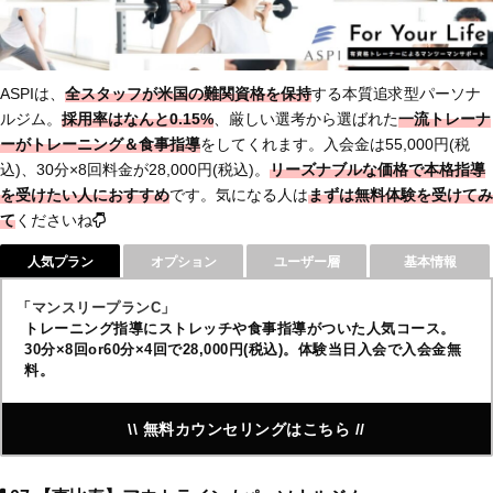
ASPIは、
全スタッフが米国の難関資格を保持
する本質追求型パーソナ
ルジム。
採用率はなんと0.15%
、厳しい選考から選ばれた
一流トレーナ
ーがトレーニング＆食事指導
をしてくれます。入会金は55,000円(税
込)、30分×8回料金が28,000円(税込)。
リーズナブルな価格で本格指導
を受けたい人におすすめ
です。気になる人は
まずは無料体験を受けてみ
て
くださいね
人気プラン
オプション
ユーザー層
基本情報
「マンスリープランC」
トレーニング指導にストレッチや食事指導がついた人気コース。
30分×8回or60分×4回で28,000円(税込)。体験当日入会で入会金無
料。
\\ 無料カウンセリングはこちら //