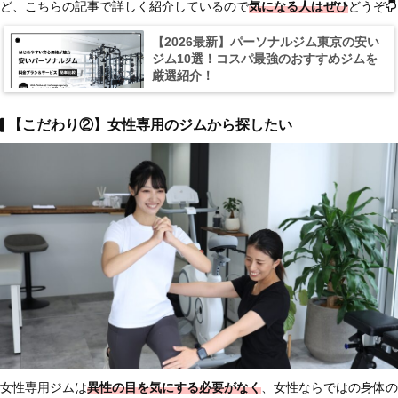
ど、こちらの記事で詳しく紹介しているので
気になる人はぜひ
どうぞ
【2026最新】パーソナルジム東京の安い
ジム10選！コスパ最強のおすすめジムを
厳選紹介！
【こだわり②】女性専用のジムから探したい
女性専用ジムは
異性の目を気にする必要がなく
、女性ならではの身体の