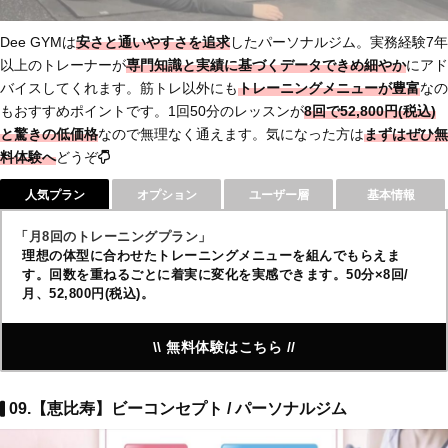
Dee GYMは
安さと通いやすさを追求
したパーソナルジム。実務経験7年
以上のトレーナーが
専門知識と実績に基づくデータで
きめ細やか
にアド
バイスしてくれます。筋トレ以外にも
トレーニング
メニューが豊富
なの
もおすすめポイントです。1回50分のレッスンが
8回で52,800円(税込)
と
驚きの低価格
なので無理なく通えます。気になった方は
まずは
ぜひ無
料体験へ
どうぞ
人気プラン
オプション
ユーザー層
基本情報
「月8回のトレーニングプラン」
理想の体型に合わせたトレーニングメニューを組んでもらえま
す。回数を重ねるごとに着実に変化を実感できます。50分×8回/
月、52,800円(税込)。
\\ 無料体験はこちら //
09.【恵比寿】ビーコンセプト / パーソナルジム