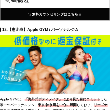
58,780円(税込)。
\\ 無料カウンセリングはこちら //
12.【恵比寿】Apple GYM / パーソナルジム
Apple GYMは、
「海外式ボディメイク」により見た目にコミット
した
唯一のパーソナルジム。
東京/神奈川を中心に展開
しており、
リーズナ