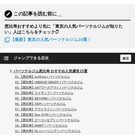
この記事を読む前に
…
恵比寿おすすめより先に「東京の人気パーソナルジムが知りた
い」人はこちらをチェック
【最新】東京の人気パーソナルジム10選！
ジャンプできる目次
パーソナルジム恵比寿 おすすめ人気優良15選
01.【恵比寿】eviGym / パーソナルジム
02.【恵比寿】UNDEUX SBODY / パーソナルジム
03.【恵比寿】24/7ワークアウト / パーソナルジム
04.【恵比寿】ライザップ / パーソナルジム
05.【恵比寿】BEYOND / パーソナルジム
06.【恵比寿】ASPI / パーソナルジム
07.【恵比寿】アウトライン / パーソナルジム
08.【恵比寿】Dee GYM / パーソナルジム
09.【恵比寿】ビーコンセプト / パーソナルジム
10.【恵比寿】HABIT / パーソナルジム
11.【恵比寿】Dr.トレーニング / パーソナルジム