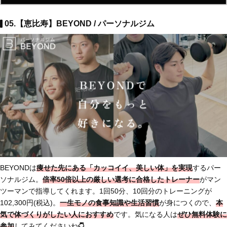
05.【恵比寿】BEYOND / パーソナルジム
BEYONDは
痩せた先にある「カッコイイ、美しい体」を実現
するパー
ソナルジム。
倍率50倍以上の厳しい選考に合格したトレーナー
がマン
ツーマンで指導してくれます。1回50分、10回分のトレーニングが
102,300円(税込)。
一生モノの食事知識や生活習慣
が身につくので、
本
気で体づくりがしたい人におすすめ
です。気になる人は
ぜひ無料体験に
参加
してみてくださいね