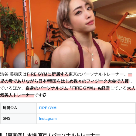
渋谷 美穂氏は
FIRE GYMに所属する
東京のパーソナルトレーナー。
一
児の母
でありながら
日本/韓国をはじめ数々のフィジーク大会で入賞
し
ているほか、
自身のパーソナルジム「FIRE GYM」も経営
している
大人
気美人トレーナー
です
所属ジム
FIRE GYM
SNS
Instagram
【東京⑧】木場 克己 / パーソナルトレーナー