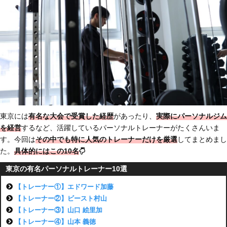
東京には
有名な大会で受賞した経歴
があったり、
実際にパーソナルジム
を経営
するなど、活躍しているパーソナルトレーナーがたくさんいま
す。今回は
その中でも特に人気のトレーナーだけを厳選
してまとめまし
た。
具体的にはこの10名
東京の有名パーソナルトレーナー10選
【トレーナー①】エドワード加藤
【トレーナー②】ビースト村山
【トレーナー③】山口 絵里加
【トレーナー④】山本 義徳