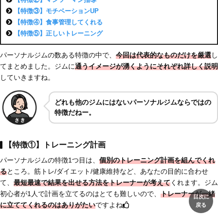
【特徴③】モチベーションUP
【特徴④】食事管理してくれる
【特徴⑤】正しいトレーニング
パーソナルジムの数ある特徴の中で、
今回は代表的なものだけを厳選
し
てまとめました。ジムに
通うイメージが湧くように
それぞれ詳しく説明
していきますね。
どれも他のジムにはないパーソナルジムならではの
特徴だねー。
【特徴①】トレーニング計画
パーソナルジムの特徴1つ目は、
個別のトレーニング計画を組んでくれ
る
ところ。筋トレ/ダイエット/健康維持など、あなたの目的に合わせ
て、
最短最速で結果を出せる方法をトレーナーが考えて
くれます。ジム
初心者が1人で計画を立てるのはとても難しいので、
トレーナーが一緒
目次に
に立ててくれるのはありがたい
ですよね
戻る