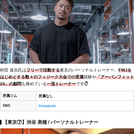
村田 達吉氏は
フリーで活動する
東京のパーソナルトレーナー。
FWJを
はじめとする数々のフィジーク大会での受賞
経験や
「アーバンフィット
24」の顧問
も務めている
一流トレーナー
です
所属ジム
所属なし
SNS
Instagram
【東京⑦】渋谷 美穂 / パーソナルトレーナー