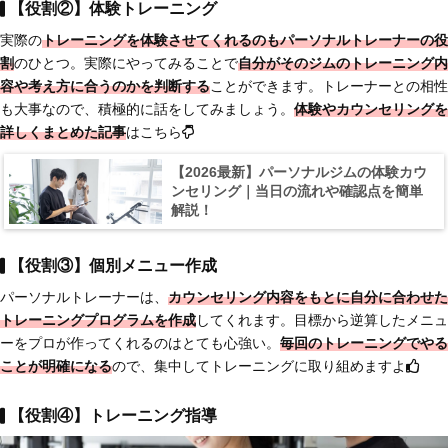
【役割②】体験トレーニング
実際の
トレーニングを体験させてくれる
のもパーソナルトレーナーの役
割
のひとつ。実際にやってみることで
自分がそのジムのトレーニング内
容や考え方に合うのかを判断する
ことができます。トレーナーとの相性
も大事なので、積極的に話をしてみましょう。
体験やカウンセリングを
詳しくまとめた記事
はこちら
【2026最新】パーソナルジムの体験カウ
ンセリング｜当日の流れや確認点を簡単
解説！
【役割③】個別メニュー作成
パーソナルトレーナーは、
カウンセリング内容をもとに
自分に合わせた
トレーニングプログラムを作成
してくれます。目標から逆算したメニュ
ーをプロが作ってくれるのはとても心強い。
毎回のトレーニングでやる
ことが明確になる
ので、集中してトレーニングに取り組めますよ
【役割④】トレーニング指導