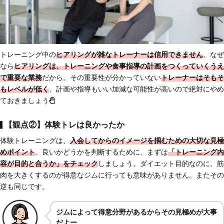
トレーニング中の
ヒアリングが雑なトレーナーは信用できません
。なぜ
なら
ヒアリングは、トレーニングや食事指導の計画をつくっていくうえ
で重要な業務
だから。その重要性が分かっていない
トレーナーはそもそ
もレベルが低く
、計画や指導もいい加減な可能性が高いので絶対にやめ
ておきましょう
【観点②】体験トレは良かったか
体験トレーニングは、
入会してからのイメージを掴むための大切
な見極
めポイント
。良いかどうかを判断するために、まずは
「トレーニング内
容が目的と合うか」をチェック
しましょう。ダイエット目的なのに、筋
肉を大きくするのが得意なジムに行っても意味がありません。またその
逆も同じです。
ジムによって得意分野があるからその見極めが大事
だよー。