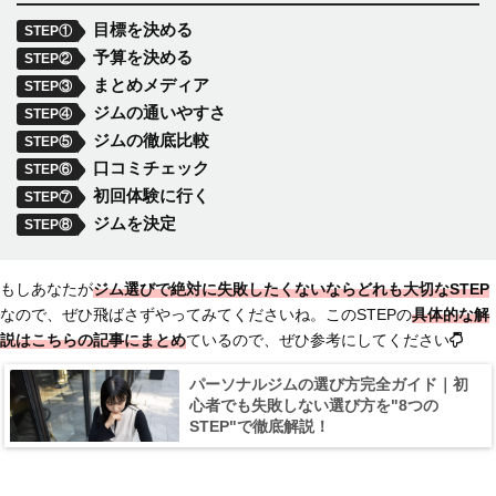
目標を決める
STEP①
予算を決める
STEP②
まとめメディア
STEP③
ジムの通いやすさ
STEP④
ジムの徹底比較
STEP⑤
口コミチェック
STEP⑥
初回体験に行く
STEP⑦
ジムを決定
STEP⑧
もしあなたが
ジム選びで絶対に失敗したくないならどれも大切なSTEP
なので、ぜひ飛ばさずやってみてくださいね。このSTEPの
具体的な解
説はこちらの記事にまとめ
ているので、ぜひ参考にしてください
パーソナルジムの選び方完全ガイド｜初
心者でも失敗しない選び方を"8つの
STEP"で徹底解説！