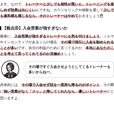
ます。なので、
トレーナーと少しでも相性が悪いと、トレーニングを楽
しめず効果は出にくい
んですね。カウンセリングや体験を通して
少
しで
も違和感を感じるなら、そのトレーナーはやめて
おきましょう
【観点④】入会営業が強すぎないか
最後に、
入会営業が強すぎるトレーナーにも気を付け
ましょう
。ノルマ
やインセンティブがあるジムの場合、
その場で強引に入会を勧められる
ことが多い
です。自分の利益のために言ってるのか、
本当にあなたのこ
とを考えて言ってくれてるのか見極め
ましょう。
その場ですぐ入会させようとしてくるトレーナーも
多いからねー。
具体的には、
その場で入会せず話を一度持ち帰るのがポイント
。その際
に
強い営業がなく「スッ」と帰してくれたなら、優しいトレーナー
だと
思いますよ。