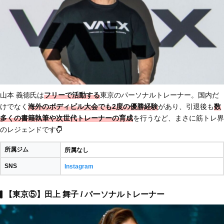
山本 義徳氏は
フリーで活動する
東京のパーソナルトレーナー。国内だ
けでなく
海外のボディビル大会でも2度の優勝経験
があり、引退後も
数
多くの書籍執筆や次世代トレーナーの育成
を行うなど、まさに筋トレ界
のレジェンドです
所属ジム
所属なし
SNS
Instagram
【東京⑤】田上 舞子 / パーソナルトレーナー