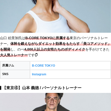
山口 絵里加氏は
B-CORE TOKYOに所属する
東京のパーソナルトレー
ナー。
体幹を鍛えながらダイエット効果をもたらす「美コアメソッド」
を開発
し、のべ
4,000人以上の女性たちのボディメイク
を手がけてきた
大人気トレーナー
です
所属ジム
B-CORE TOKYO
SNS
Instagram
【東京④】山本 義徳 / パーソナルトレーナー