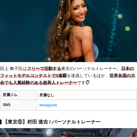
田上 舞子氏は
フリーで活動する
東京のパーソナルトレーナー。
日本の
フィットモデルコンテストで3連覇
を達成しているほか、
世界各国の大
会でも入賞経験のある
超美人トレーナー
です
所属ジム
所属なし
SNS
Instagram
【東京⑥】村田 達吉 / パーソナルトレーナー