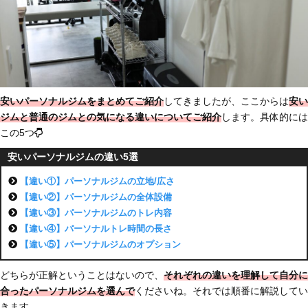
安いパーソナルジムをまとめてご紹介
してきましたが、ここからは
安い
ジムと普通のジムとの気になる違いについてご紹介
します。具体的には
この5つ
安いパーソナルジムの違い5選
【違い①】パーソナルジムの立地/広さ
【違い②】パーソナルジムの全体設備
【違い③】パーソナルジムのトレ内容
【違い④】パーソナルトレ時間の長さ
【違い⑤】パーソナルジムのオプション
どちらが正解ということはないので、
それぞれの違いを理解して自分に
合ったパーソナルジムを選んで
くださいね。それでは順番に解説してい
きます。