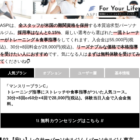
ASPIは、
全スタッフが米国の難関資格を保持
する本質追求型パーソナ
ルジム。
採用率はなんと0.15%
、厳しい選考から選ばれた
一流トレーナ
ーがトレーニング＆食事指導
をしてくれます。入会金は55,000円(税
込)、30分×8回料金が28,000円(税込)。
リーズナブルな価格で本格指導
を受けたい人におすすめ
です。気になる人は
まずは無料体験を受けてみ
て
くださいね
人気プラン
オプション
ユーザー層
基本情報
「マンスリープランC」
トレーニング指導にストレッチや食事指導がついた人気コース。
30分×8回or60分×4回で28,000円(税込)。体験当日入会で入会金無
料。
\\ 無料カウンセリングはこちら //
03.【安い】レクサーパーソナルジム / パーソナルジム東京