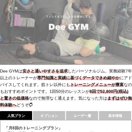
Dee GYMは
安さと通いやすさを追求
したパーソナルジム。実務経験7年
以上のトレーナーが
専門知識と実績に基づくデータで
きめ細やか
にアド
バイスしてくれます。筋トレ以外にも
トレーニング
メニューが豊富
なの
もおすすめポイントです。1回50分のレッスンが
8回で52,800円(税込)
と
驚きの低価格
なので無理なく通えます。気になった方は
まずは
ぜひ無
料体験へ
どうぞ
人気プラン
オプション
ユーザー層
基本情報
「月8回のトレーニングプラン」