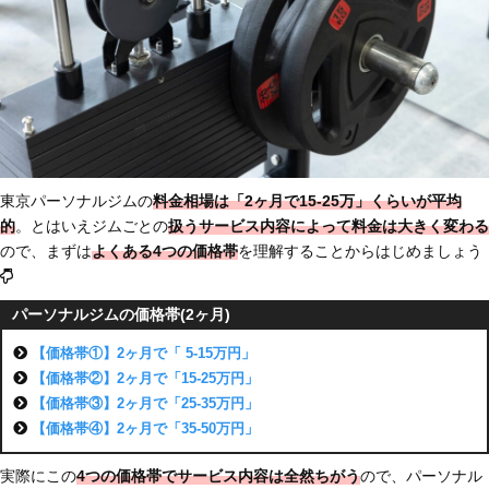
東京パーソナルジムの
料金相場は「2ヶ月で15-25万」
くらいが平均
的
。とはいえジムごとの
扱うサービス内容によって料金は大きく変わる
ので、まずは
よくある4つの価格帯
を理解することからはじめましょう
パーソナルジムの価格帯(2ヶ月)
【価格帯①】2ヶ月で「 5-15万円」
【価格帯②】2ヶ月で「15-25万円」
【価格帯③】2ヶ月で「25-35万円」
【価格帯④】2ヶ月で「35-50万円」
実際にこの
4つの価格帯でサービス内容は全然ちがう
ので、パーソナル