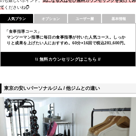
のも嬉しいポイント。
気になる人はぜひ無料カウンセリングを受けてみ
て
くださいね
人気プラン
オプション
ユーザー層
基本情報
「食事指導コース」
マンツーマン指導に毎日の食事指導が付いた人気コース。しっか
りと成果を上げたい人におすすめ。60分×16回で税込281,600円。
\\ 無料カウンセリングはこちら //
東京の安いパーソナルジム / 他ジムとの違い