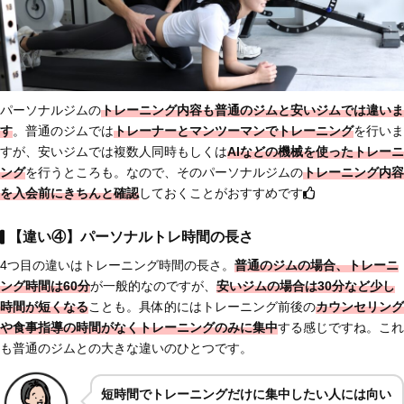
パーソナルジムの
トレーニング内容も普通のジムと安いジムでは違いま
す
。普通のジムでは
トレーナーとマンツーマンでトレーニング
を行いま
すが、安いジムでは複数人同時もしくは
AIなどの機械を使ったトレーニ
ング
を行うところも。なので、そのパーソナルジムの
トレーニング内容
を入会前にきちんと確認
しておくことがおすすめです
【違い④】パーソナルトレ時間の長さ
4つ目の違いはトレーニング時間の長さ。
普通のジムの場合、トレーニ
ング時間は60分
が一般的なのですが、
安いジムの場合は30分など少し
時間が短くなる
ことも。具体的にはトレーニング前後の
カウンセリング
や食事指導の時間がなくトレーニングのみに集中
する感じですね。これ
も普通のジムとの大きな違いのひとつです。
短時間でトレーニングだけに集中したい人には向い