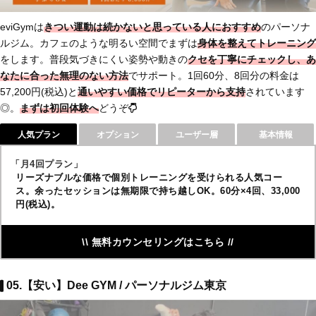
eviGymは
きつい運動は続かないと思っている人におすすめ
のパーソナ
ルジム。カフェのような明るい空間でまずは
身体を整えてトレーニング
をします。普段気づきにくい姿勢や動きの
クセを
丁寧にチェック
し、あ
なたに合った無理のない方法
でサポート。1回60分、8回分の料金は
57,200円(税込)と
通いやすい価格でリピーターから支持
されています
◎。
まずは初回体験へ
どうぞ
人気プラン
オプション
ユーザー層
基本情報
「月4回プラン」
リーズナブルな価格で個別トレーニングを受けられる人気コー
ス。余ったセッションは無期限で持ち越しOK。60分×4回、33,000
円(税込)。
\\ 無料カウンセリングはこちら //
05.【安い】Dee GYM / パーソナルジム東京