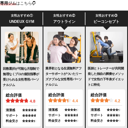
専用ジム
はこちら
女性おすすめ①
女性おすすめ②
女性おすすめ③
UNDEUX GYM
アウトライン
ビーコンセプト
業界初となる生涯無料アフ
医師とトレーナーが共同開
回数選択が可能な月額制で
ターサポートがついたリー
発した独自の脚痩せメソッ
無理なくプロの個別指導が
ズナブルな女性専用パーソ
ドで女性の下半身ダイエッ
受けられる女性専用パーソ
ナルジム
トに特化
ナルジム
総合評価
総合評価
総合評価
4.4
4.2
4.8
清潔感
清潔感
清潔感
サポート
サポート
サポート
料金安さ
料金安さ
料金安さ