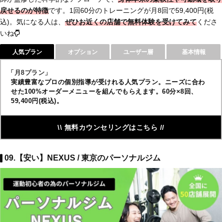
戻せるのが特徴
です。1回60分のトレーニングが月8回で59,400円(税
込)。気になる人は、
ぜひお近くの店舗で
無料体験を受けてみて
くださ
いね
人気プラン
オプション
ユーザー層
基本情報
「月8プラン」
実績豊富なプロの個別指導が受けれる人気プラン。ニーズに合わ
せた100%オーダーメニューを組んでもらえます。60分×8回、
59,400円(税込)。
\\ 無料カウンセリングはこちら //
09.【安い】NEXUS / 東京のパーソナルジム