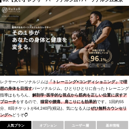
レクサーパーソナルジムは
「トレーニング×コンディショニング」
で理
想の身体を目指す
パーソナルジム。ひとりひとりに合ったトレーニング
指導はもちろん、
解剖学･医学的な視点から筋肉を正しい位置に戻すア
プローチ
をするので、
猫背や腰痛、肩こり
にも効果的
です。1回約55
分、8回チケットが64,240円(税込)。気になる人は
ぜひ
無料カウンセリ
ングへ
どうぞ
人気プラン
オプション
ユーザー層
基本情報