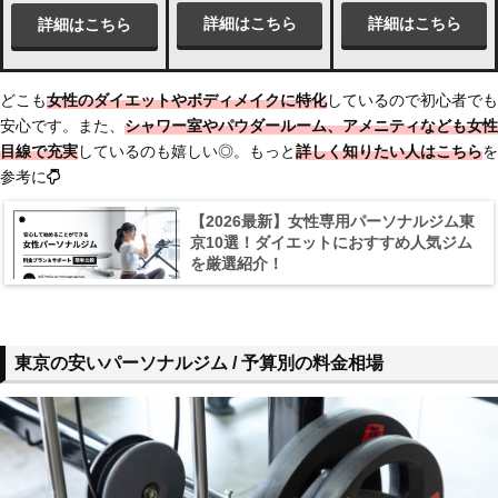
詳細はこちら
詳細はこちら
詳細はこちら
どこも
女性のダイエットやボディメイクに特化
しているので初心者でも
安心です。また、
シャワー室やパウダールーム、アメニティなども女性
目線で充実
しているのも嬉しい◎。もっと
詳しく知りたい人はこちら
を
参考に
【2026最新】女性専用パーソナルジム東
京10選！ダイエットにおすすめ人気ジム
を厳選紹介！
東京の安いパーソナルジム / 予算別の料金相場