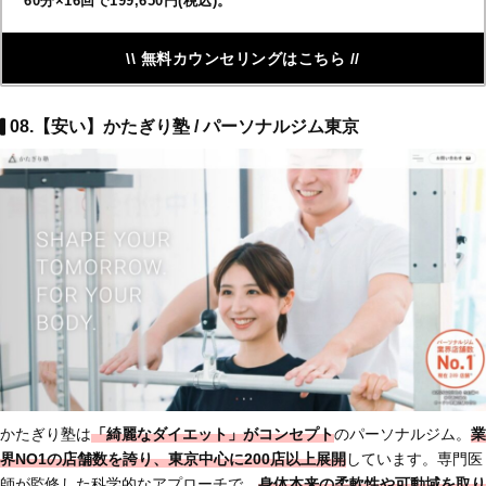
60分×16回で199,650円(税込)。
\\ 無料カウンセリングはこちら //
08.【安い】かたぎり塾 / パーソナルジム東京
かたぎり塾は
「綺麗なダイエット」がコンセプト
のパーソナルジム。
業
界NO1の店舗数
を誇り、東京中心に200店以上展開
しています。専門医
師が監修した科学的なアプローチで、
身体本来の柔軟性や可動域を取り