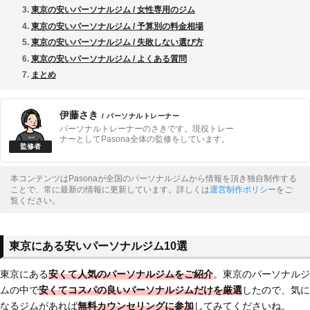
東京の安いパーソナルジム / 女性専用のジム
東京の安いパーソナルジム / 予算別の料金相場
東京の安いパーソナルジム / 失敗しない選び方
東京の安いパーソナルジム / よくある質問
まとめ
伊藤さき
/ パーソナルトレーナー
パーソナルトレーナーのさきです。現役トレー
ナーとしてPasona全体の監修をしています。
本コンテンツはPasonaが全国のパーソナルジムから情報を頂き独自制作する
ことで、常に最新の情報に更新しています。詳しくは
運営制作ポリシー
をご
覧ください。
東京にある安いパーソナルジム10選
東京にある
安くて人気のパーソナルジムをご紹介
。東京のパーソナルジ
ムの中で
安くてコスパの良いパーソナルジムだけを厳選
したので、気に
なるジムがあれば
無料カウンセリングに参加
してみてくださいね。