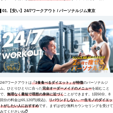
01.【安い】24/7ワークアウト / パーソナルジム東京
24/7ワークアウトは
「3食食べるダイエット」が特徴
のパーソナルジ
ム。ひとりひとりに合った
完全オーダーメイドのメニュー
を組むこと
で、
無理なく最短で理想の身体に近づく
ことができます。1回50分、8
回分の料金は65,120円(税込)。
リバウンドしない、一生モノのダイエッ
トがしたい人におすすめ
です。まずはぜひ無料カウンセリングを受けて
みてくださいね