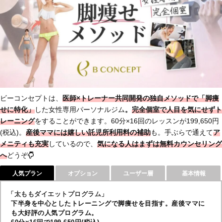
ビーコンセプトは、
医師×トレーナー共同開発の独自メソッドで「脚痩
せに特化」
した女性専用パーソナルジム
。
完全個室で人目を気にせずト
レーニング
をすることができます。60分×16回のレッスンが199,650円
(税込)。
産後ママには嬉しい託児所利用料の補助
も。手ぶらで通えて
ア
メニティも充実
しているので、
気になる人はまずは無料カウンセリング
へ
どうぞ
人気プラン
オプション
ユーザー層
基本情報
「太ももダイエットプログラム」
下半身を中心としたトレーニングで脚痩せを目指す。産後ママに
も大好評の人気プログラム。