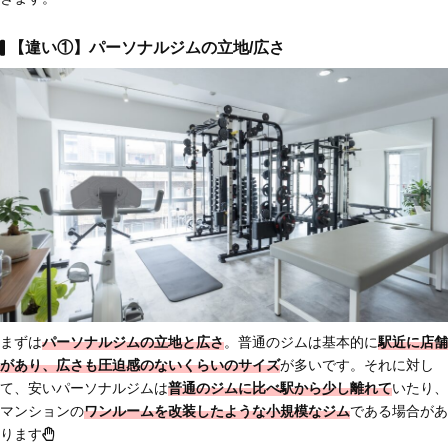
【違い①】パーソナルジムの立地/広さ
まずは
パーソナルジムの立地と広さ
。普通のジムは基本的に
駅近に店舗
があり、
広さも圧迫感のないくらいのサイズ
が多いです。それに対し
て、安いパーソナルジムは
普通のジムに比べ駅から少し離れて
いたり、
マンションの
ワンルームを改装したような小規模なジム
である場合があ
ります