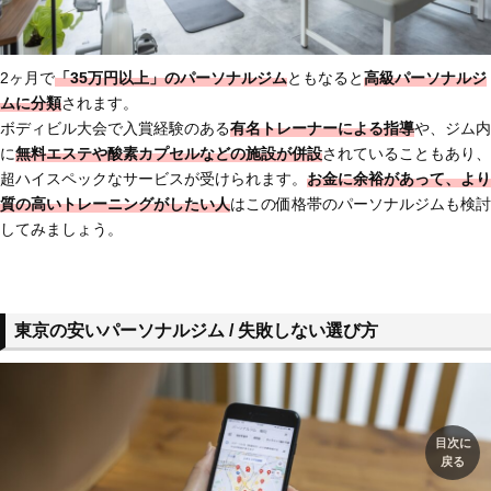
2ヶ月で
「35万円以上」のパーソナルジム
ともなると
高級パーソナルジ
ムに分類
されます。
ボディビル大会で入賞経験のある
有名トレーナーによる指導
や、ジム内
に
無料エステや酸素カプセルなどの施設が併設
されていることもあり、
超ハイスペックなサービスが受けられます。
お金に余裕があって、より
質の高いトレーニングがしたい人
はこの価格帯のパーソナルジムも検討
してみましょう。
東京の安いパーソナルジム / 失敗しない選び方
目次に
戻る