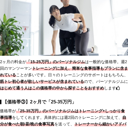
2ヶ月の料金が
「15-25万円」のパーソナルジム
は一般的な価格帯。週2
回のマンツーマン
トレーニングに加え、簡単な食事指導もプランに含ま
れている
ことが多いです。日々のトレーニングのサポートはもちろん、
筋トレ初心者が欲しいサービスが含まれている
ので、パーソナルジムに
はじめて通う人は
この価格帯の中から探すことをおすすめ
します
【価格帯③】2ヶ月で「25-35万円」
価格帯が
「25-35万円」のパーソナルジムは
トレーニング+しっかり食
事指導
をしてくれます。具体的には週2回のトレーニングに加えて、
自
分が食べた朝/昼/晩の
食事写真
を送って、
トレーナーから細かいアドバ