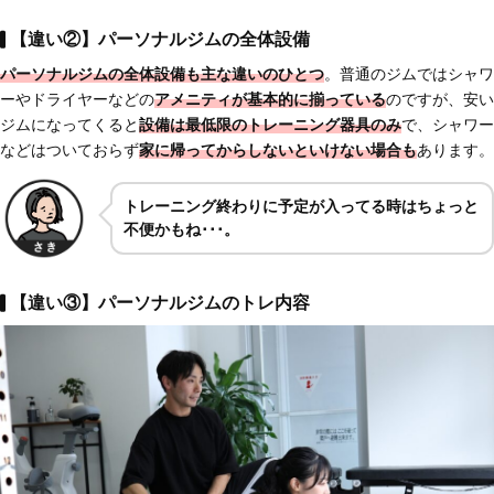
【違い②】パーソナルジムの全体設備
パーソナルジムの全体設備も主な違いのひとつ
。普通のジムではシャワ
ーやドライヤーなどの
アメニティが基本的に揃っている
のですが、安い
ジムになってくると
設備は最低限のトレーニング器具のみ
で、シャワー
などはついておらず
家に帰ってからしないといけない場合も
あります。
トレーニング終わりに予定が入ってる時はちょっと
不便かもね･･･。
【違い③】パーソナルジムのトレ内容