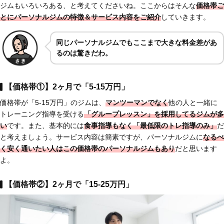
ジムもいろいろある、と考えてくださいね。ここからはそんな
価格帯ご
とにパーソナルジムの特徴＆サービス内容をご紹介
していきます。
同じパーソナルジムでもここまで大きな料金差があ
るのは驚きだわ。
【価格帯①】2ヶ月で「5-15万円」
価格帯が「5-15万円」のジムは、
マンツーマンでなく
他の人と一緒に
トレーニング指導を受ける
「グループレッスン」を採用してるジムが多
い
です。また、基本的には
食事指導もなく「最低限のトレ指導のみ」
だ
と考えましょう。サービス内容は簡素ですが、パーソナルジムに
なるべ
く安く通いたい人はこの価格帯のパーソナルジムもあり
だと思います
よ。
【価格帯②】2ヶ月で「15-25万円」