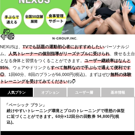
NEXUSは、
TVでも話題の運動初心者におすすめしたい
パーソナルジ
ム。
人気トレーナーの個別指導がリーズナブルに受けられ
、痩せる土台
となる身体と習慣をつくることができます。
ユーザー継続率はなんと
95%
。ウェアやドリンクも
すべて無料なので手ぶらで通えて便利です
◎
。1回60分、8回のプランが56,000円(税込)。まずはぜひ
無料の体験
トレーニングを受けてみてください
ね
人気プラン
オプション
ユーザー層
基本情報
「ベーシック プラン」
続けやすいトレーニング環境とプロのトレーニングで理想の体型
に近づくことができます。60分×12回分の回数券 94,800円(税
込)。