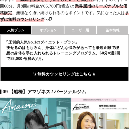
回60分、月8回の料金が65,780円(税込)と
業界屈指のリーズナブルな価
格設定
。無理なく通い続けられるのもポイントです。気になった人は
ま
ずは
無料カウンセリング
へ
人気プラン
オプション
ユーザー層
基本情報
「圧倒的人気No.1のダイエット・プラン」
痩せるのはもちろん、身体にどんな悩みがあっても最短距離で理
想の身体を手に入れられるトレーニングプログラム。60分×週2回
で88,000円(税込)/月。
\\ 無料カウンセリングはこちら //
09.【船橋】アマゾネス / パーソナルジム