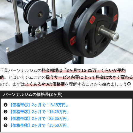
千葉パーソナルジムの
料金相場は「2ヶ月で15-25万」
くらいが平均
的
。とはいえジムごとの
扱うサービス内容によって料金は大きく変わる
ので、まずは
よくある4つの価格帯
を理解することから始めましょう
パーソナルジムの価格帯(2ヶ月)
【価格帯①】2ヶ月で「 5-15万円」
【価格帯②】2ヶ月で「15-25万円」
【価格帯③】2ヶ月で「25-35万円」
【価格帯④】2ヶ月で「35-50万円」