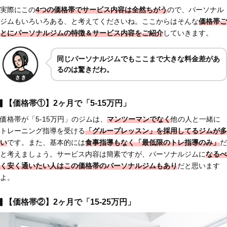
実際にこの
4つの価格帯でサービス内容は全然ちがう
ので、パーソナル
ジムもいろいろある、と考えてくださいね。ここからはそんな
価格帯ご
とにパーソナルジムの特徴＆サービス内容をご紹介
していきます。
同じパーソナルジムでもここまで大きな料金差があ
るのは驚きだわ。
【価格帯①】2ヶ月で「5-15万円」
価格帯が「5-15万円」のジムは、
マンツーマンでなく
他の人と一緒に
トレーニング指導を受ける
「グループレッスン」を採用してるジムが多
い
です。また、基本的には
食事指導もなく「最低限のトレ指導のみ」
だ
と考えましょう。サービス内容は簡素ですが、パーソナルジムに
なるべ
く安く通いたい人はこの価格帯のパーソナルジムもあり
だと思います
よ。
【価格帯②】2ヶ月で「15-25万円」