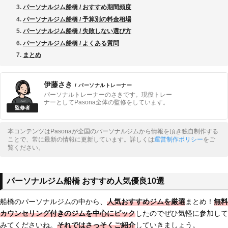
パーソナルジム船橋 / おすすめ期間頻度
パーソナルジム船橋 / 予算別の料金相場
パーソナルジム船橋 / 失敗しない選び方
パーソナルジム船橋 / よくある質問
まとめ
伊藤さき
/ パーソナルトレーナー
パーソナルトレーナーのさきです。現役トレー
ナーとしてPasona全体の監修をしています。
本コンテンツはPasonaが全国のパーソナルジムから情報を頂き独自制作する
ことで、常に最新の情報に更新しています。詳しくは
運営制作ポリシー
をご
覧ください。
パーソナルジム船橋 おすすめ人気優良10選
船橋のパーソナルジムの中から、
人気おすすめジムを厳選
まとめ！
無料
カウンセリング付きのジム
を中心にピック
したのでぜひ気軽に参加して
みてくださいね。
それではさっそくご紹介
していきましょう。