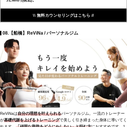
31,680円(税込)。
\\ 無料カウンセリングはこちら //
08.【船橋】ReViNa / パーソナルジム
ReViNaは
自分の理想を叶えられる
パーソナルジム。一流のトレーナー
が
基礎代謝を上げるトレーニング
で美しく引き締まった身体に導いてく
れます。
「頑固な脂肪をどうにかしたい」と悩む方
におすすめです。1