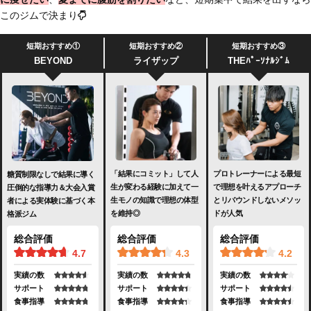
このジムで決まり
短期おすすめ①
短期おすすめ②
短期おすすめ③
BEYOND
ライザップ
THEﾊﾟｰｿﾅﾙｼﾞﾑ
「結果にコミット」して人
プロトレーナーによる最短
糖質制限なしで結果に導く
生が変わる経験に加えて一
で理想を叶えるアプローチ
圧倒的な指導力＆大会入賞
生モノの知識で理想の体型
とリバウンドしないメソッ
者による実体験に基づく本
を維持◎
ドが人気
格派ジム
総合評価
総合評価
総合評価
4.3
4.2
4.7
実績の数
実績の数
実績の数
サポート
サポート
サポート
食事指導
食事指導
食事指導