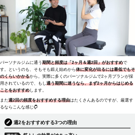
パーソナルジムに通う
期間と頻度は
「2ヶ月＆週2回」がおすすめ
で
す。というのも、そもそも鍛え始めから
体に変化が出るには最低でもそ
のくらいかかる
から。実際に多くのパーソナルジムで2ヶ月プランが採
用されているので、もし
通う期間に迷うなら、まず2ヶ月からはじめる
ことをおすすめ
します。
また
週2回の頻度をおすすめする理由
はたくさんあるのですが、厳選す
るならこんな感じ
週2をおすすめする3つの理由