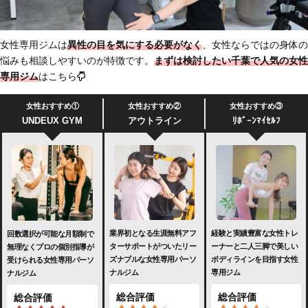
女性専用ジムは
異性の目を気にする必要がなく
、女性ならではの身体の
悩みも相談しやすいのが特徴です。
まずは検討したい千葉で人気の女性
専用ジム
はこちら
女性おすすめ①
女性おすすめ②
女性おすすめ③
UNDEUX GYM
アウトライン
ﾘﾎﾞｰﾝﾏｲｾﾙﾌ
業界初となる生涯無料アフ
経験と実績豊富な女性トレ
回数選択が可能な月額制で
ターサポートがついたリー
ーナーと二人三脚で美しい
無理なくプロの個別指導が
ズナブルな女性専用パーソ
ボディラインを目指す女性
受けられる女性専用パーソ
ナルジム
専用ジム
ナルジム
総合評価
総合評価
総合評価