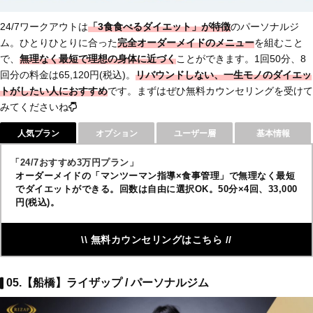
24/7ワークアウトは
「3食食べるダイエット」が特徴
のパーソナルジ
ム。ひとりひとりに合った
完全オーダーメイドのメニュー
を組むこと
で、
無理なく最短で理想の身体に近づく
ことができます。1回50分、8
回分の料金は65,120円(税込)。
リバウンドしない、一生モノのダイエッ
トがしたい人におすすめ
です。まずはぜひ無料カウンセリングを受けて
みてくださいね
人気プラン
オプション
ユーザー層
基本情報
「24/7おすすめ3万円プラン」
オーダーメイドの「マンツーマン指導×食事管理」で無理なく最短
でダイエットができる。回数は自由に選択OK。50分×4回、33,000
円(税込)。
\\ 無料カウンセリングはこちら //
05.【船橋】ライザップ / パーソナルジム