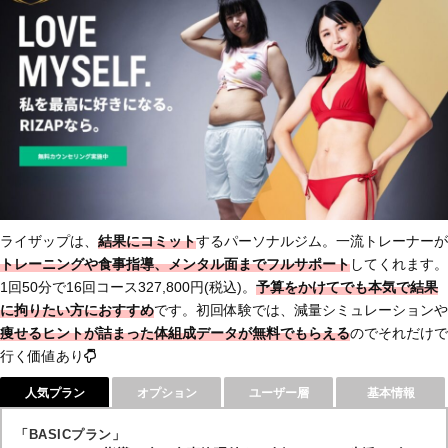
ライザップは、
結果にコミット
するパーソナルジム。一流トレーナーが
トレーニングや食事指導、メンタル面までフルサポート
してくれます。
1回50分で16回コース327,800円(税込)。
予算をかけてでも本気で結果
に拘りたい方におすすめ
です。初回体験では、減量シミュレーションや
痩せるヒントが詰まった体組成データ
が無料でもらえる
のでそれだけで
行く価値あり
人気プラン
オプション
ユーザー層
基本情報
「BASICプラン」