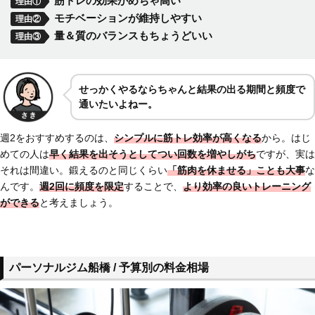
筋トレの効果がめちゃ高い
理由①
モチベーションが維持しやすい
理由②
量＆質のバランスもちょうどいい
理由③
せっかくやるならちゃんと
結果の出る期間と頻度で
通いたいよねー。
週2をおすすめするのは、
シンプルに筋トレ効率が高くなる
から。はじ
めての人は
早く結果を出そうとして
つい回数を増やしがち
ですが、実は
それは間違い。鍛えるのと同じくらい
「筋肉を休ませる」ことも大事
な
んです。
週2回に
頻度を限定
することで、
より効率の良いトレーニング
ができる
と考えましょう。
パーソナルジム船橋 / 予算別の料金相場