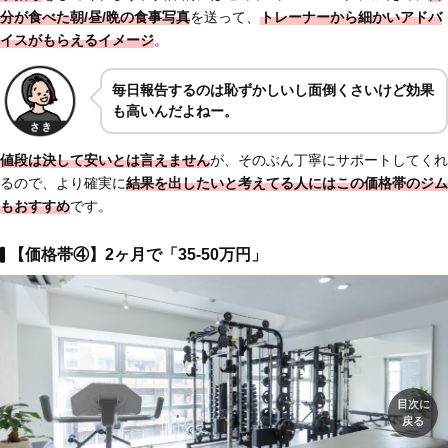
分が食べた朝/昼/晩の
食事写真
を送って、
トレーナーから細かいアドバ
イスがもらえるイメージ
。
毎日報告するのは恥ずかしいし面倒くさいけど効果
も高いんだよねー。
値段は決して安いとは言えません
が、そのぶん丁寧にサポートしてくれ
るので、より確実に
結果を出したいと考えてる人にはこの価格帯のジム
もおすすめ
です。
【価格帯④】2ヶ月で「35-50万円」
目次に
戻る