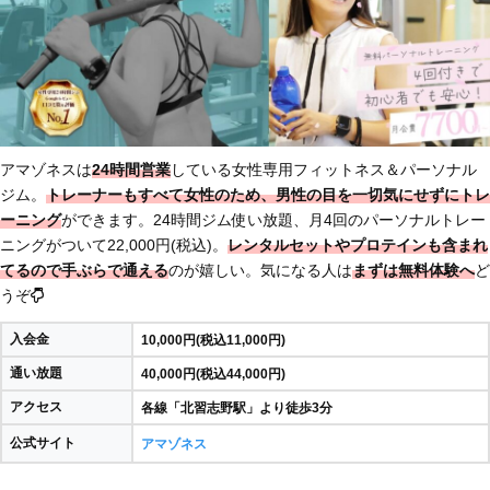
アマゾネスは
24時間営業
している女性専用フィットネス＆パーソナル
ジム。
トレーナーもすべて女性のため、男性の目を一切気にせずにトレ
ーニング
ができます。24時間ジム使い放題、月4回のパーソナルトレー
ニングがついて22,000円(税込)。
レンタルセットやプロテインも含まれ
てる
ので手ぶらで通える
のが嬉しい。気になる人は
まずは無料体験へ
ど
うぞ
入会金
10,000円(税込11,000円)
通い放題
40,000円(税込44,000円)
アクセス
各線「北習志野駅」より徒歩3分
公式サイト
アマゾネス