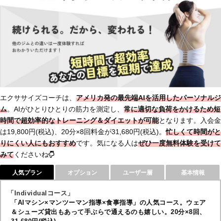
エクササイズコーチは、
アメリカ発の最先端AIを活用したパーソナルジ
ム
。AIがひとりひとりの筋力を測定し、
常に適切な負荷をかけるため短
時間で超効率的なトレーニング＆ダイエットが可能
となります。入会金
は19,800円(税込)、20分×8回料金が31,680円(税込)。
忙しくて時間がと
りにくい人にもおすすめ
です。気になる人は
ぜひ一度無料体験を受けて
みて
くださいね
人気プラン
オプション
ユーザー層
基本情報
「Individualコース」
「AIマシン×マンツーマン指導×食事指導」の人気コース。ウェア
＆シューズ貸出もあって手ぶらで通えるのも嬉しい。20分×8回、