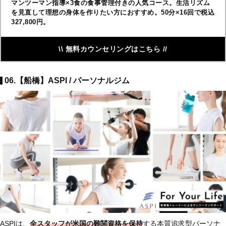
マンツーマン指導×3食の食事管理付きの人気コース。生活リズム
を見直して理想の身体を作りたい方におすすめ。50分×16回で税込
327,800円。
\\ 無料カウンセリングはこちら //
06.【船橋】ASPI / パーソナルジム
ASPIは、
全スタッフが米国の難関資格を保持
する本質追求型パーソナ