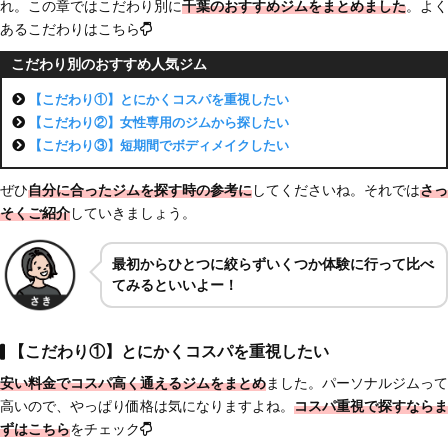
れ。この章ではこだわり別に
千葉のおすすめジム
をまとめました
。よく
あるこだわりはこちら
こだわり別のおすすめ人気ジム
【こだわり①】とにかくコスパを重視したい
【こだわり②】女性専用のジムから探したい
【こだわり③】短期間でボディメイクしたい
ぜひ
自分に合ったジムを探す時の参考に
してくださいね。それでは
さっ
そくご紹介
していきましょう。
最初からひとつに絞らずいくつか体験に行って比べ
てみるといいよー！
【こだわり①】とにかくコスパを重視したい
安い料金でコスパ高く通えるジムをまとめ
ました。パーソナルジムって
高いので、やっぱり価格は気になりますよね。
コスパ重視で探すならま
ずはこちら
をチェック