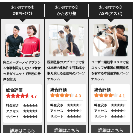
安いおすすめ①
安いおすすめ②
安いおすすめ③
24/7ﾜｰｸｱｳﾄ
かたぎり塾
ASPI(アスピ)
医師監修のアプローチで身
ユーザー継続率９８％で全
完全オーダーメイドプラン
体本来の柔軟性や可動域を
スタッフが米国の難関資格
＆食事制限をしない３食食
取り戻せる低価格のパーソ
を有する本質追求型パーソ
べるダイエットで理想の身
ナルジム
ナルジム
体を実現
総合評価
総合評価
総合評価
4.3
4.1
4.7
料金安さ
料金安さ
料金安さ
アクセス
アクセス
アクセス
サポート
サポート
サポート
詳細はこちら
詳細はこちら
詳細はこちら