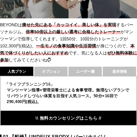
BEYONDは
痩せた先にある「カッコイイ、美しい体」を実現
するパー
ソナルジム。
倍率50倍以上の厳しい選考に合格したトレーナー
がマン
ツーマンで指導してくれます。1回50分、10回分のトレーニングが
102,300円(税込)。
一生モノの食事知識や生活習慣
が身につくので、
本
気で体づくりがしたい人におすすめ
です。気になる人は
ぜひ無料体験に
参加
してみてくださいね
人気プラン
オプション
ユーザー層
基本情報
「ライフプランニング16」
マンツーマン指導×管理栄養士による食事管理。無理ないプランで
リバウンドしづらい体質を目指す人気コース。50分×16回で
290,400円(税込)。
\\ 無料カウンセリングはこちら //
03.【船橋】UNDEUX SBODY / パーソナルジム