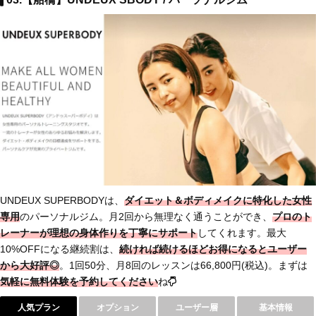
UNDEUX SUPERBODYは、
ダイエット＆ボディメイクに特化した女性
専用
のパーソナルジム。月2回から無理なく通うことができ、
プロのト
レーナーが理想の身体作りを丁寧にサポート
してくれます。最大
10%OFFになる継続割は、
続ければ続けるほどお得
になるとユーザー
から大好評◎
。1回50分、月8回のレッスンは66,800円(税込)。まずは
気軽に無料体験を予約してください
ね
人気プラン
オプション
ユーザー層
基本情報