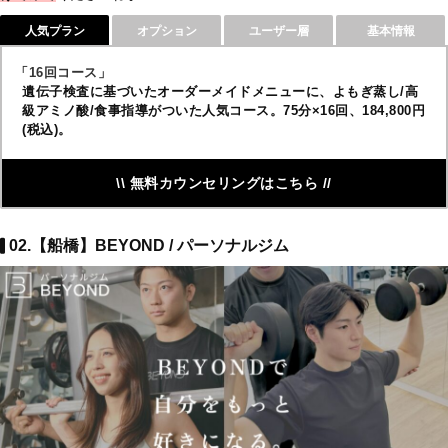
人気プラン
オプション
ユーザー層
基本情報
「16回コース」
遺伝子検査に基づいたオーダーメイドメニューに、よもぎ蒸し/高
級アミノ酸/食事指導がついた人気コース。75分×16回、184,800円
(税込)。
\\ 無料カウンセリングはこちら //
02.【船橋】BEYOND / パーソナルジム