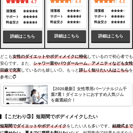
4.4
4.3
4.7
清潔感
清潔感
清潔感
サポート
サポート
サポート
料金安さ
料金安さ
料金安さ
詳細はこちら
詳細はこちら
詳細はこちら
どこも
女性のダイエットやボディメイクに特化
しているので初心者でも
安心です。また、
シャワー室やパウダールーム、アメニティなども女性
目線で充実
しているのも嬉しい◎。もっと
詳しく知りたい人はこちら
を
参考に
【2026最新】女性専用パーソナルジム千
葉7選！ダイエットにおすすめ人気ジム
を厳選紹介！
【こだわり③】短期間でボディメイクしたい
短期間でダイエットやボディメイク
をしたい人も多いです。
結婚式まで
に痩せたい
、
夏までに腹筋を割りたい
など、短期集中で結果を出すなら