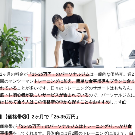
2ヶ月の料金が
「15-25万円」のパーソナルジム
は一般的な価格帯。週2
回のマンツーマン
トレーニングに加え、簡単な食事指導もプランに含ま
れている
ことが多いです。日々のトレーニングのサポートはもちろん、
筋トレ初心者が欲しいサービスが含まれている
ので、パーソナルジムに
はじめて通う人は
この価格帯の中から探すことをおすすめ
します
【価格帯③】2ヶ月で「25-35万円」
価格帯が
「25-35万円」のパーソナルジムは
トレーニング+しっかり食
事指導
をしてくれます。具体的には週2回のトレーニングに加えて、
自