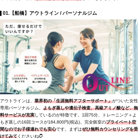
01.【船橋】アウトライン / パーソナルジム
アウトラインは、
業界初の「生涯無料アフターサポート」
がついた女性
専用パーソナルジム。
よもぎ蒸しや遺伝子検査、高級アミノ酸など、無
料サービスが充実
しているのが特徴です。1回75分、トレーニング＋よ
もぎ蒸しの16回コースが184,800円(税込)。完全個室の
プライベート空
間なのでお子様連れでも安心
です。まずは
ぜひ無料カウンセリングを受
けてみて
くださいね