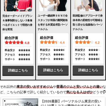
ユーザー継続率９８％で全
医師監修のアプローチで身
完全オーダーメイドプラン
スタッフが米国の難関資格
体本来の柔軟性や可動域を
＆食事制限をしない３食食
を有する本質追求型パーソ
取り戻せる低価格のパーソ
べるダイエットで理想の身
ナルジム
ナルジム
体を実現
総合評価
総合評価
総合評価
4.4
4.2
4.8
料金安さ
料金安さ
料金安さ
アクセス
アクセス
アクセス
サポート
サポート
サポート
詳細はこちら
詳細はこちら
詳細はこちら
それ以外の
東京の安いおすすめジム
や
普通のジムと安いジムとの違い
な
ど、こちらの記事で詳しく紹介しているので
気になる人はぜひ
どうぞ
【2026最新】パーソナルジム東京の安い
ジム10選！コスパ最強のおすすめジムを