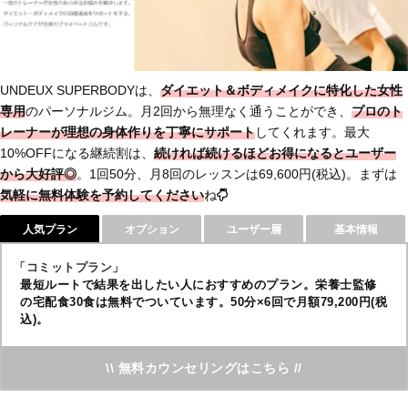
UNDEUX SUPERBODYは、
ダイエット＆ボディメイクに特化した女性
専用
のパーソナルジム。月2回から無理なく通うことができ、
プロのト
レーナーが理想の身体作りを丁寧にサポート
してくれます。最大
10%OFFになる継続割は、
続ければ続けるほどお得
になるとユーザー
から大好評◎
。1回50分、月8回のレッスンは69,600円(税込)。まずは
気軽に無料体験を予約してください
ね
人気プラン
オプション
ユーザー層
基本情報
「コミットプラン」
最短ルートで結果を出したい人におすすめのプラン。栄養士監修
の宅配食30食は無料でついています。50分×6回で月額79,200円(税
込)。
\\ 無料カウンセリングはこちら //