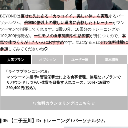
BEYONDは
痩せた先にある「カッコイイ、美しい体」を実現
するパー
ソナルジム。
倍率50倍以上の厳しい選考に合格したトレーナー
がマン
ツーマンで指導してくれます。1回50分、10回分のトレーニングが
102,300円(税込)。
一生モノの食事知識や生活習慣
が身につくので、
本
気で体づくりがしたい人におすすめ
です。気になる人は
ぜひ無料体験に
参加
してみてくださいね
人気プラン
オプション
ユーザー層
基本情報
「ライフプランニング16」
マンツーマン指導×管理栄養士による食事管理。無理ないプランで
リバウンドしづらい体質を目指す人気コース。50分×16回で
290,400円(税込)。
\\ 無料カウンセリングはこちら //
05.【二子玉川】Dr.トレーニング / パーソナルジム