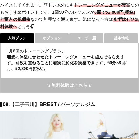
バイスしてくれます。筋トレ以外にも
トレーニング
メニューが豊富
なの
もおすすめポイントです。1回50分のレッスンが
8回で52,800円(税込)
と
驚きの低価格
なので無理なく通えます。気になった方は
まずは
ぜひ無
料体験へ
どうぞ
人気プラン
オプション
ユーザー層
基本情報
「月8回のトレーニングプラン」
理想の体型に合わせたトレーニングメニューを組んでもらえま
す。回数を重ねるごとに着実に変化を実感できます。50分×8回/
月、52,800円(税込)。
\\ 無料体験はこちら //
09.【二子玉川】BREST / パーソナルジム