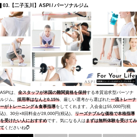
03.【二子玉川】ASPI / パーソナルジム
ASPIは、
全スタッフが米国の難関資格を保持
する本質追求型パーソナ
ルジム。
採用率はなんと0.15%
、厳しい選考から選ばれた
一流トレーナ
ーがトレーニング＆食事指導
をしてくれます。入会金は55,000円(税
込)、30分×8回料金が28,000円(税込)。
リーズナブルな価格で本格指導
を受けたい人におすすめ
です。気になる人は
まずは無料体験を受けてみ
て
くださいね