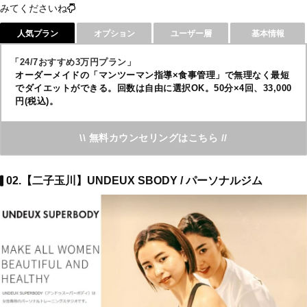
みてくださいね
人気プラン
オプション
ユーザー層
基本情報
「24/7おすすめ3万円プラン」
オーダーメイドの「マンツーマン指導×食事管理」で無理なく最短
でダイエットができる。回数は自由に選択OK。50分×4回、33,000
円(税込)。
\\ 無料カウンセリングはこちら //
02.【二子玉川】UNDEUX SBODY / パーソナルジム