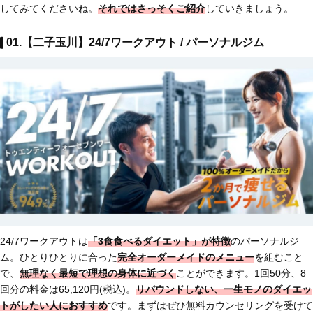
してみてくださいね。
それではさっそくご紹介
していきましょう。
01.【二子玉川】24/7ワークアウト / パーソナルジム
24/7ワークアウトは
「3食食べるダイエット」が特徴
のパーソナルジ
ム。ひとりひとりに合った
完全オーダーメイドのメニュー
を組むこと
で、
無理なく最短で理想の身体に近づく
ことができます。1回50分、8
回分の料金は65,120円(税込)。
リバウンドしない、一生モノのダイエッ
トがしたい人におすすめ
です。まずはぜひ無料カウンセリングを受けて