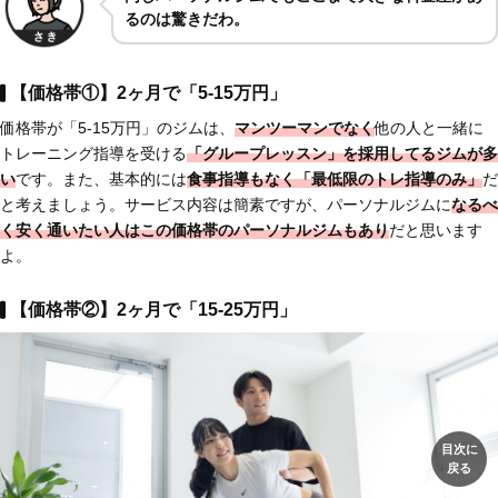
るのは驚きだわ。
【価格帯①】2ヶ月で「5-15万円」
価格帯が「5-15万円」のジムは、
マンツーマンでなく
他の人と一緒に
トレーニング指導を受ける
「グループレッスン」を採用してるジムが多
い
です。また、基本的には
食事指導もなく「最低限のトレ指導のみ」
だ
と考えましょう。サービス内容は簡素ですが、パーソナルジムに
なるべ
く安く通いたい人はこの価格帯のパーソナルジムもあり
だと思います
よ。
【価格帯②】2ヶ月で「15-25万円」
目次に
戻る