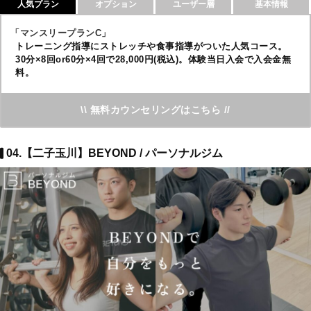
人気プラン
オプション
ユーザー層
基本情報
「マンスリープランC」
トレーニング指導にストレッチや食事指導がついた人気コース。
30分×8回or60分×4回で28,000円(税込)。体験当日入会で入会金無
料。
\\ 無料カウンセリングはこちら //
04.【二子玉川】BEYOND / パーソナルジム