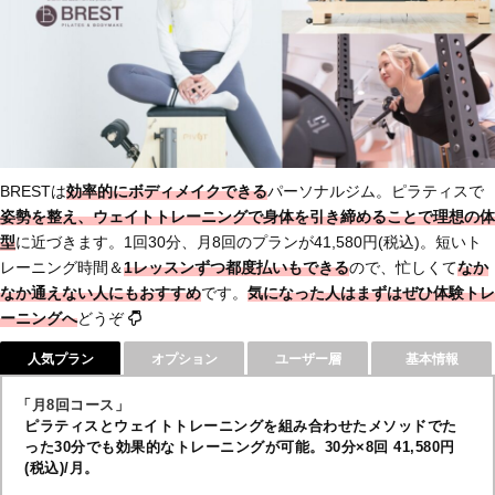
BRESTは
効率的にボディメイクできる
パーソナルジム。ピラティスで
姿勢を整え、ウェイトトレーニングで身体を引き締める
ことで理想の体
型
に近づきます。1回30分、月8回のプランが41,580円(税込)。短いト
レーニング時間＆
1レッスンずつ都度払い
もできる
ので、忙しくて
なか
なか通えない人にも
おすすめ
です。
気になった人はまずはぜひ体験トレ
ーニングへ
どうぞ
人気プラン
オプション
ユーザー層
基本情報
「月8回コース」
ピラティスとウェイトトレーニングを組み合わせたメソッドでた
った30分でも効果的なトレーニングが可能。30分×8回 41,580円
(税込)/月。