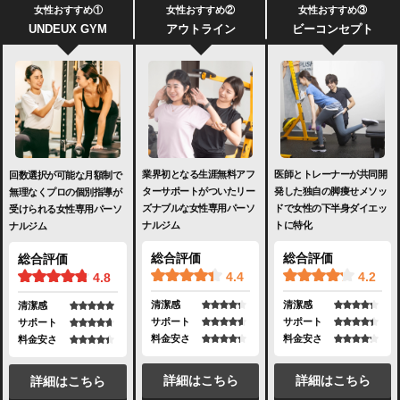
女性おすすめ①
女性おすすめ②
女性おすすめ③
UNDEUX GYM
アウトライン
ビーコンセプト
業界初となる生涯無料アフ
医師とトレーナーが共同開
回数選択が可能な月額制で
ターサポートがついたリー
発した独自の脚痩せメソッ
無理なくプロの個別指導が
ズナブルな女性専用パーソ
ドで女性の下半身ダイエッ
受けられる女性専用パーソ
ナルジム
トに特化
ナルジム
総合評価
総合評価
総合評価
4.4
4.2
4.8
清潔感
清潔感
清潔感
サポート
サポート
サポート
料金安さ
料金安さ
料金安さ
詳細はこちら
詳細はこちら
詳細はこちら