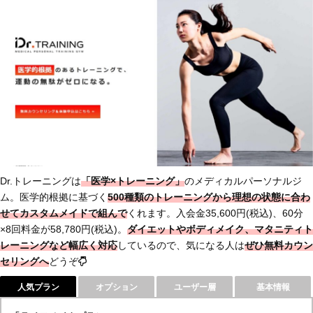
Dr.トレーニングは
「医学×トレーニング」
のメディカルパーソナルジ
ム。医学的根拠に基づく
500種類のトレーニングから理想の状態に合わ
せてカスタムメイドで組んで
くれます。入会金35,600円(税込)、60分
×8回料金が58,780円(税込)。
ダイエットやボディメイク、マタニティト
レーニングなど幅広く対応
しているので、気になる人は
ぜひ無料カウン
セリングへ
どうぞ
人気プラン
オプション
ユーザー層
基本情報