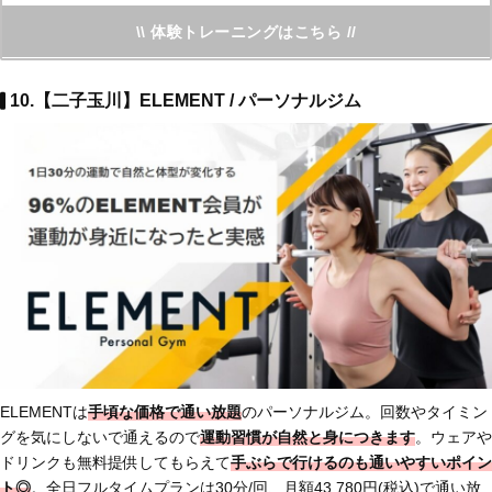
\\ 体験トレーニングはこちら //
10.【二子玉川】ELEMENT / パーソナルジム
ELEMENTは
手頃な価格で通い放題
のパーソナルジム。回数やタイミン
グを気にしないで通えるので
運動習慣が自然と身につきます
。ウェアや
ドリンクも無料提供してもらえて
手ぶらで行けるのも通いやすいポイン
ト◎
。全日フルタイムプランは30分/回、月額43,780円(税込)で通い放