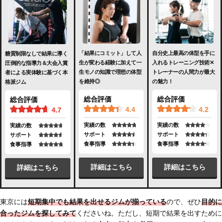
「結果にコミット」して人
自分史上最高の体型を手に
糖質制限なしで結果に導く
生が変わる経験に加えて一
入れるトレーニング技術✕
圧倒的な指導力＆大会入賞
生モノの知識で理想の体型
トレーナーの人間力が最大
者による実体験に基づく本
を維持◎
の魅力！
格派ジム
総合評価
総合評価
総合評価
4.4
4.2
4.7
実績の数
実績の数
実績の数
サポート
サポート
サポート
食事指導
食事指導
食事指導
詳細はこちら
詳細はこちら
詳細はこちら
東京には
短期集中でも結果を出せるジムが揃っている
ので、ぜひ
目的に
合ったジムを探してみて
くださいね。ただし、短期で結果を出すために