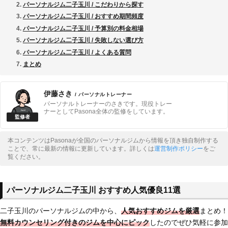
パーソナルジム二子玉川 / こだわりから探す
パーソナルジム二子玉川 / おすすめ期間頻度
パーソナルジム二子玉川 / 予算別の料金相場
パーソナルジム二子玉川 / 失敗しない選び方
パーソナルジム二子玉川 / よくある質問
まとめ
伊藤さき
/ パーソナルトレーナー
パーソナルトレーナーのさきです。現役トレー
ナーとしてPasona全体の監修をしています。
本コンテンツはPasonaが全国のパーソナルジムから情報を頂き独自制作する
ことで、常に最新の情報に更新しています。詳しくは
運営制作ポリシー
をご
覧ください。
パーソナルジム二子玉川 おすすめ人気優良11選
二子玉川のパーソナルジムの中から、
人気おすすめジムを厳選
まとめ！
無料カウンセリング付きのジム
を中心にピック
したのでぜひ気軽に参加