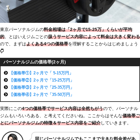
東京パーソナルジムの
料金相場は「2ヶ月で15-25万」
くらいが平均
的
。とはいえジムごとの
扱うサービス内容によって料金は大きく変わる
ので、まずは
よくある4つの価格帯
を理解することからはじめましょう
パーソナルジムの価格帯(2ヶ月)
【価格帯①】2ヶ月で「 5-15万円」
【価格帯②】2ヶ月で「15-25万円」
【価格帯③】2ヶ月で「25-35万円」
【価格帯④】2ヶ月で「35-50万円」
実際にこの
4つの価格帯でサービス内容は全然ちがう
ので、パーソナル
ジムもいろいろある、と考えてくださいね。ここからはそんな
価格帯ご
とにパーソナルジムの特徴＆サービス内容をご紹介
していきます。
同じパーソナルジムでもここまで大きな料金差があ