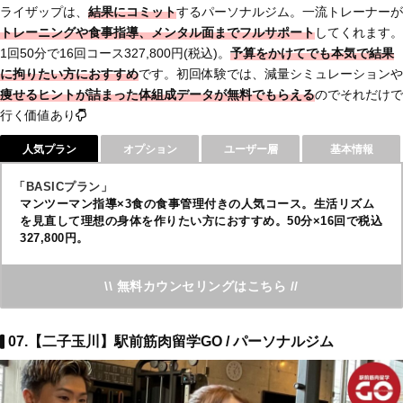
ライザップは、
結果にコミット
するパーソナルジム。一流トレーナーが
トレーニングや食事指導、メンタル面までフルサポート
してくれます。
1回50分で16回コース327,800円(税込)。
予算をかけてでも本気で結果
に拘りたい方におすすめ
です。初回体験では、減量シミュレーションや
痩せるヒントが詰まった体組成データ
が無料でもらえる
のでそれだけで
行く価値あり
人気プラン
オプション
ユーザー層
基本情報
「BASICプラン」
マンツーマン指導×3食の食事管理付きの人気コース。生活リズム
を見直して理想の身体を作りたい方におすすめ。50分×16回で税込
327,800円。
\\ 無料カウンセリングはこちら //
07.【二子玉川】駅前筋肉留学GO / パーソナルジム