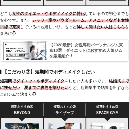
どこも
女性のダイエットやボディメイクに特化
しているので初心者でも
安心です。また、
シャワー室やパウダールーム、アメニティなども女性
目線で充実
しているのも嬉しい◎。もっと
詳しく知りたい人はこちら
を
参考に
【2026最新】女性専用パーソナルジム東
京10選！ダイエットにおすすめ人気ジム
を厳選紹介！
【こだわり③】短期間でボディメイクしたい
短期間でダイエットやボディメイク
をしたい人も多いです。
結婚式まで
に痩せたい
、
夏までに腹筋を割りたい
など、短期集中で結果を出すなら
このジムで決まり
短期おすすめ①
短期おすすめ②
短期おすすめ③
BEYOND
ライザップ
SPACE GYM