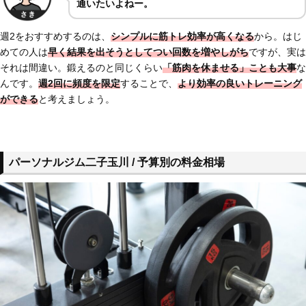
通いたいよねー。
週2をおすすめするのは、
シンプルに筋トレ効率が高くなる
から。はじ
めての人は
早く結果を出そうとして
つい回数を増やしがち
ですが、実は
それは間違い。鍛えるのと同じくらい
「筋肉を休ませる」ことも大事
な
んです。
週2回に
頻度を限定
することで、
より効率の良いトレーニング
ができる
と考えましょう。
パーソナルジム二子玉川 / 予算別の料金相場