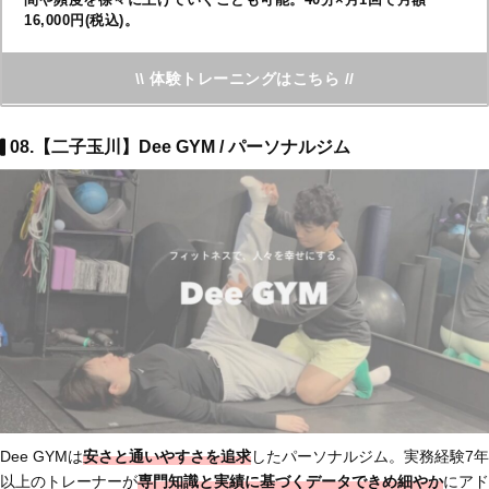
16,000円(税込)。
\\ 体験トレーニングはこちら //
08.【二子玉川】Dee GYM / パーソナルジム
Dee GYMは
安さと通いやすさを追求
したパーソナルジム。実務経験7年
以上のトレーナーが
専門知識と実績に基づくデータで
きめ細やか
にアド