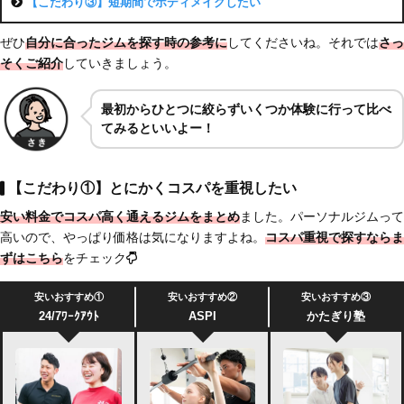
【こだわり③】短期間でボディメイクしたい
ぜひ
自分に合ったジムを探す時の参考に
してくださいね。それでは
さっ
そくご紹介
していきましょう。
最初からひとつに絞らずいくつか体験に行って比べ
てみるといいよー！
【こだわり①】とにかくコスパを重視したい
安い料金でコスパ高く通えるジムをまとめ
ました。パーソナルジムって
高いので、やっぱり価格は気になりますよね。
コスパ重視で探すならま
ずはこちら
をチェック
安いおすすめ①
安いおすすめ②
安いおすすめ③
24/7ﾜｰｸｱｳﾄ
ASPI
かたぎり塾