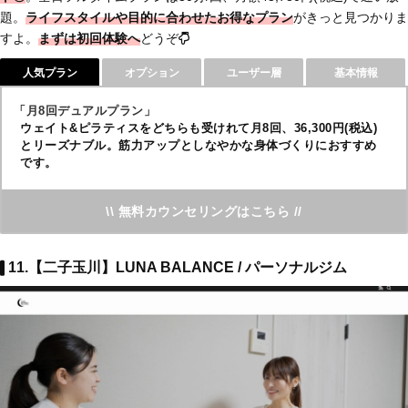
題。
ライフスタイルや目的に合わせた
お得なプラン
がきっと見つかりま
すよ。
まずは初回体験へ
どうぞ
人気プラン
オプション
ユーザー層
基本情報
「月8回デュアルプラン」
ウェイト&ピラティスをどちらも受けれて月8回、36,300円(税込)
とリーズナブル。筋力アップとしなやかな身体づくりにおすすめ
です。
\\ 無料カウンセリングはこちら //
11.【二子玉川】LUNA BALANCE / パーソナルジム