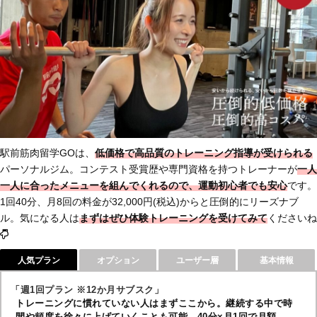
駅前筋肉留学GOは、
低価格で高品質のトレーニング指導が受けられる
パーソナルジム。コンテスト受賞歴や専門資格を持つトレーナーが
一人
一人に合ったメニューを組んでくれるので、運動初心者でも安心
です。
1回40分、月8回の料金が32,000円(税込)からと圧倒的にリーズナブ
ル。気になる人は
まずは
ぜひ体験トレーニングを受けてみて
くださいね
人気プラン
オプション
ユーザー層
基本情報
「週1回プラン ※12か月サブスク」
トレーニングに慣れていない人はまずここから。継続する中で時
間や頻度を徐々に上げていくことも可能。40分×月1回で月額