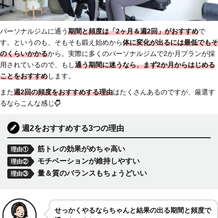
パーソナルジムに通う
期間と頻度は
「2ヶ月＆週2回」がおすすめ
で
す。というのも、そもそも鍛え始めから
体に変化が出るには最低でもそ
のくらいかかる
から。実際に多くのパーソナルジムで2か月プランが採
用されているので、もし
通う期間に迷うなら、まず2か月からはじめる
ことをおすすめ
します。
また
週2回の頻度をおすすめする理由
はたくさんあるのですが、厳選す
るならこんな感じ
週2をおすすめする3つの理由
筋トレの効果がめちゃ高い
理由①
モチベーションが維持しやすい
理由②
量＆質のバランスもちょうどいい
理由③
せっかくやるならちゃんと
結果の出る期間と頻度で