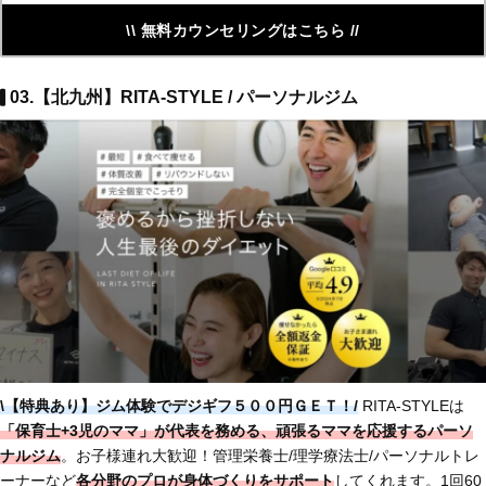
\\ 無料カウンセリングはこちら //
03.【北九州】RITA-STYLE / パーソナルジム
\【特典あり】ジム体験でデジギフ５００円ＧＥＴ！/
RITA-STYLEは
「保育士+3児のママ」
が代表を務める、
頑張るママを応援するパーソ
ナルジム
。お子様連れ大歓迎！管理栄養士/理学療法士/パーソナルトレ
ーナーなど
各分野のプロが身体づくりをサポート
してくれます。1回60