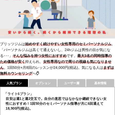
プリッツジムは
始めやすく続けやすい女性専用のセミパーソナルジム
。
「パーソナルジムは高くて通えないし、24hジムは男性の目が気にな
る･･･」
そんな悩みを持つ女性におすすめ
です。
最大3名の同時指導の
ため価格が安く
抑えられ、
女性専用なので周りの視線も気になりませ
ん
。1回50分×月8回のレッスンが24,000円(税込)。気になる人は
まずは
無料カウンセリング
へ
人気プラン
オプション
ユーザー層
基本情報
「ライト6プラン」
目安は週1と週2交互で。自分の意思ではなかなか継続できない女
性におすすめ！1回50分のセミパーソナル指導が月に6回通えて
18,900円(税込)。