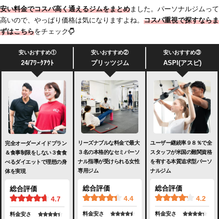
安い料金でコスパ高く通えるジムをまとめ
ました。パーソナルジムって
高いので、やっぱり価格は気になりますよね。
コスパ重視で探すならま
ずはこちら
をチェック
安いおすすめ①
安いおすすめ②
安いおすすめ③
24/7ﾜｰｸｱｳﾄ
プリッツジム
ASPI(アスピ)
リーズナブルな料金で最大
ユーザー継続率９８％で全
完全オーダーメイドプラン
３名の本格的なセミパーソ
スタッフが米国の難関資格
＆食事制限をしない３食食
ナル指導が受けられる女性
を有する本質追求型パーソ
べるダイエットで理想の身
専用ジム
ナルジム
体を実現
総合評価
総合評価
総合評価
4.4
4.2
4.7
料金安さ
料金安さ
料金安さ