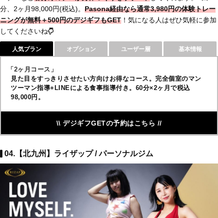
分、2ヶ月98,000円(税込)。
Pasona経由なら
通常3,980円の体験トレー
ニングが無料＋500円のデジギフもGET
！気になる人はぜひ気軽に参加
してくださいね
人気プラン
オプション
ユーザー層
基本情報
「2ヶ月コース」
見た目をすっきりさせたい方向けお得なコース。完全個室のマン
ツーマン指導+LINEによる食事指導付き。60分×2ヶ月で税込
98,000円。
\\ デジギフGETの予約はこちら //
04.【北九州】ライザップ / パーソナルジム