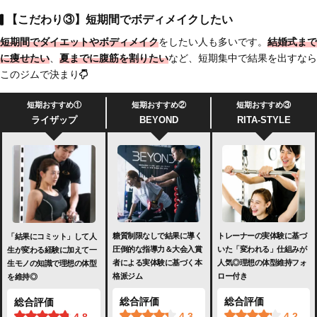
【こだわり③】短期間でボディメイクしたい
短期間でダイエットやボディメイク
をしたい人も多いです。
結婚式まで
に痩せたい
、
夏までに腹筋を割りたい
など、短期集中で結果を出すなら
このジムで決まり
短期おすすめ①
短期おすすめ②
短期おすすめ③
ライザップ
BEYOND
RITA-STYLE
糖質制限なしで結果に導く
トレーナーの実体験に基づ
「結果にコミット」して人
圧倒的な指導力＆大会入賞
いた「変われる」仕組みが
生が変わる経験に加えて一
者による実体験に基づく本
人気◎理想の体型維持フォ
生モノの知識で理想の体型
格派ジム
ロー付き
を維持◎
総合評価
総合評価
総合評価
4.3
4.2