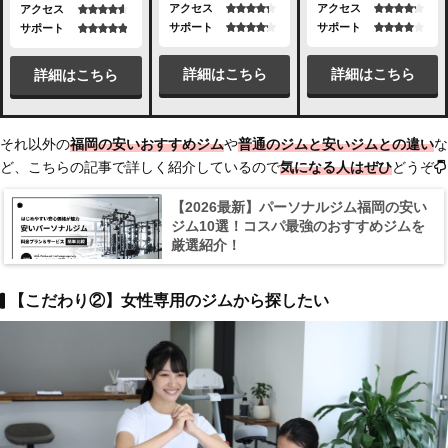
アクセス
アクセス
アクセス
サポート
サポート
サポート
詳細はこちら
詳細はこちら
詳細はこちら
それ以外の
福岡の安いおすすめジム
や
普通のジムと安いジムとの違い
な
ど、こちらの記事で詳しく紹介しているので
気になる人はぜひ
どうぞ
【2026最新】パーソナルジム福岡の安い
ジム10選！コスパ最強のおすすめジムを
厳選紹介！
【こだわり②】女性専用のジムから探したい