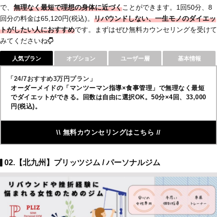
で、
無理なく最短で理想の身体に近づく
ことができます。1回50分、8
回分の料金は65,120円(税込)。
リバウンドしない、一生モノのダイエッ
トがしたい人におすすめ
です。まずはぜひ無料カウンセリングを受けて
みてくださいね
人気プラン
オプション
ユーザー層
基本情報
「24/7おすすめ3万円プラン」
オーダーメイドの「マンツーマン指導×食事管理」で無理なく最短
でダイエットができる。回数は自由に選択OK。50分×4回、33,000
円(税込)。
\\ 無料カウンセリングはこちら //
02.【北九州】プリッツジム / パーソナルジム