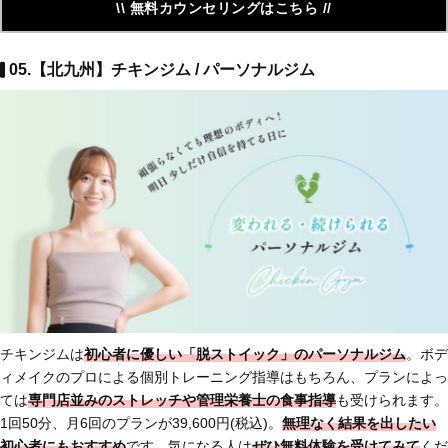
\\ 無料カウンセリングはこちら //
05.【北九州】チキンジム / パーソナルジム
チキンジムは
初心者に優しい「脱ストイック」のパーソナルジム
。ボデ
ィメイクのプロによる個別トレーニング指導はもちろん、プランによっ
ては
専門店並みのストレッチや管理栄養士の食事指導
も受けられます。
1回50分、月6回のプランが39,600円(税込)。
無理なく結果を出したい
初心者にもおすすめ
です。気になる人は
ぜひ無料体験を受けてみて
くだ