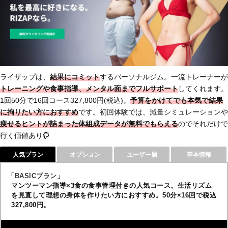
ライザップは、
結果にコミット
するパーソナルジム。一流トレーナーが
トレーニングや食事指導、メンタル面までフルサポート
してくれます。
1回50分で16回コース327,800円(税込)。
予算をかけてでも本気で結果
に拘りたい方におすすめ
です。初回体験では、減量シミュレーションや
痩せるヒントが詰まった体組成データ
が無料でもらえる
のでそれだけで
行く価値あり
人気プラン
オプション
ユーザー層
基本情報
「BASICプラン」
マンツーマン指導×3食の食事管理付きの人気コース。生活リズム
を見直して理想の身体を作りたい方におすすめ。50分×16回で税込
327,800円。