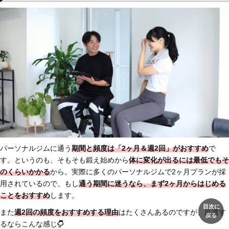
パーソナルジムに通う
期間と頻度は
「2ヶ月＆週2回」がおすすめ
で
す。というのも、そもそも鍛え始めから
体に変化が出るには最低でもそ
のくらいかかる
から。実際に多くのパーソナルジムで2ヶ月プランが採
用されているので、もし
通う期間に迷うなら、まず2ヶ月からはじめる
ことをおすすめ
します。
目次に
また
週2回の頻度をおすすめする理由
はたくさんあるのですが、厳選す
戻る
るならこんな感じ