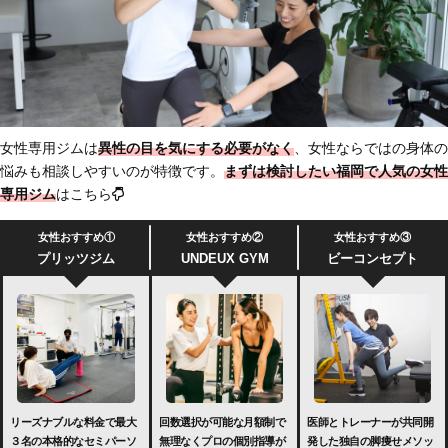
女性専用ジムは
異性の目を気にする必要がなく
、女性ならではの身体の
悩みも相談しやすいのが特徴です。
まずは検討したい福岡で人気の女性
専用ジム
はこちら
女性おすすめ①
女性おすすめ②
女性おすすめ③
プリッツジム
UNDEUX GYM
ビーコンセプト
回数選択が可能な月額制で
医師とトレーナーが共同開
リーズナブルな料金で最大
無理なくプロの個別指導が
発した独自の脚痩せメソッ
３名の本格的なセミパーソ