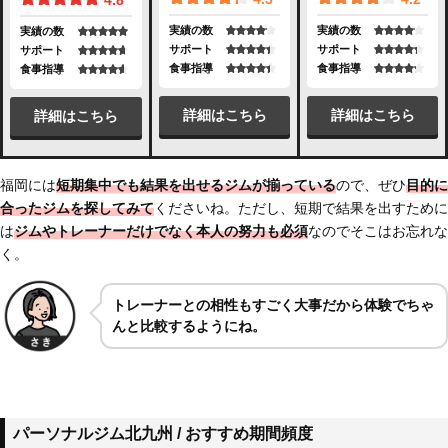
4.8
実績の数
実績の数
実績の数
サポート
サポート
サポート
食事指導
食事指導
食事指導
詳細はこちら
詳細はこちら
詳細はこちら
福岡には
短期集中でも結果を出せるジムが揃っている
ので、ぜひ
目的に
合ったジムを探してみて
くださいね。ただし、短期で結果を出すために
は
ジムやトレーナーだけでなく本人の努力も必須
なのでそこはお忘れな
く。
トレーナーとの相性もすごく大事だから体験でちゃ
んと比較するようにね。
パーソナルジム北九州 / おすすめ期間頻度