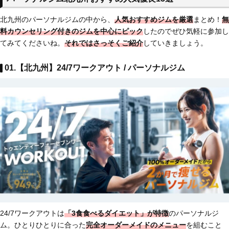
北九州のパーソナルジムの中から、
人気おすすめジムを厳選
まとめ！
無
料カウンセリング付きのジム
を中心にピック
したのでぜひ気軽に参加し
てみてくださいね。
それではさっそくご紹介
していきましょう。
01.【北九州】24/7ワークアウト / パーソナルジム
24/7ワークアウトは
「3食食べるダイエット」が特徴
のパーソナルジ
ム。ひとりひとりに合った
完全オーダーメイドのメニュー
を組むこと