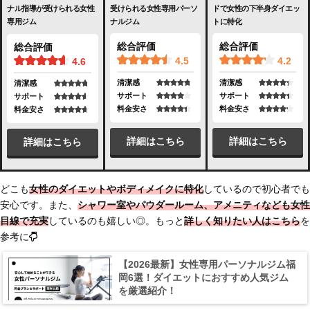
受けられる女性専用パーソ
ドで女性の下半身ダイエッ
ナル指導が受けられる女性
ナルジム
トに特化
専用ジム
総合評価
総合評価
総合評価
4.5
4.2
4.6
清潔感
清潔感
清潔感
サポート
サポート
サポート
料金安さ
料金安さ
料金安さ
詳細はこちら
詳細はこちら
詳細はこちら
どこも
女性のダイエットやボディメイクに特化
しているので初心者でも
安心です。また、
シャワー室やパウダールーム、アメニティなども女性
目線で充実
しているのも嬉しい◎。もっと
詳しく知りたい人はこちら
を
参考に
【2026最新】女性専用パーソナルジム福
岡6選！ダイエットにおすすめ人気ジム
を厳選紹介！