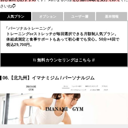
さいね
人気プラン
オプション
ユーザー層
基本情報
「パーソナルトレーニング」
トレーニングorストレッチが毎回選択できる月額制人気プラン。
体組成測定と食事サポートもあって初心者でも安心。50分×4回で
税込29,700円。
\\ 無料カウンセリングはこちら //
06.【北九州】イマナミジム / パーソナルジム