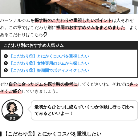
パーソナルジムを
探す時のこだわりや重視したいポイント
は人それぞ
れ。この章ではこだわり別に
福岡のおすすめジム
をまとめました
。よく
あるこだわりはこちら
こだわり別のおすすめ人気ジム
【こだわり①】とにかくコスパを重視したい
【こだわり②】女性専用のジムから探したい
【こだわり③】短期間でボディメイクしたい
ぜひ
自分に合ったジムを探す時の参考に
してくださいね。それでは
さっ
そくご紹介
していきましょう。
最初からひとつに絞らずいくつか体験に行って比べ
てみるといいよー！
【こだわり①】とにかくコスパを重視したい