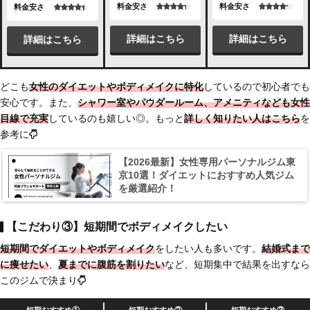
料金安さ
料金安さ
料金安さ
詳細はこちら
詳細はこちら
詳細はこちら
どこも
女性のダイエットやボディメイクに特化
しているので初心者でも
安心です。また、
シャワー室やパウダールーム、アメニティなども女性
目線で充実
しているのも嬉しい◎。もっと
詳しく知りたい人はこちら
を
参考に
【2026最新】女性専用パーソナルジム東
京10選！ダイエットにおすすめ人気ジム
を厳選紹介！
【こだわり③】短期間でボディメイクしたい
短期間でダイエットやボディメイク
をしたい人も多いです。
結婚式まで
に痩せたい
、
夏までに腹筋を割りたい
など、短期集中で結果を出すなら
このジムで決まり