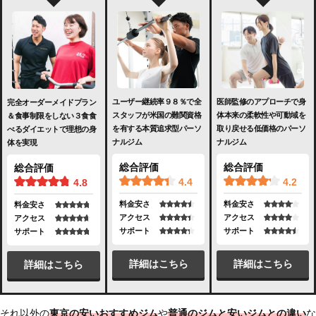
ユーザー継続率９８％で全
医師監修のアプローチで身
完全オーダーメイドプラン
スタッフが米国の難関資格
体本来の柔軟性や可動域を
＆食事制限をしない３食食
を有する本質追求型パーソ
取り戻せる低価格のパーソ
べるダイエットで理想の身
ナルジム
ナルジム
体を実現
総合評価
総合評価
総合評価
4.4
4.2
4.8
料金安さ
料金安さ
料金安さ
アクセス
アクセス
アクセス
サポート
サポート
サポート
詳細はこちら
詳細はこちら
詳細はこちら
それ以外の
東京の安いおすすめジム
や
普通のジムと安いジムとの違い
な