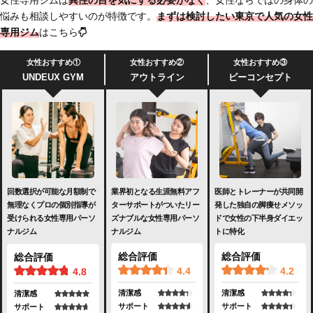
悩みも相談しやすいのが特徴です。
まずは検討したい東京で人気の女性
専用ジム
はこちら
女性おすすめ①
女性おすすめ②
女性おすすめ③
UNDEUX GYM
アウトライン
ビーコンセプト
業界初となる生涯無料アフ
医師とトレーナーが共同開
回数選択が可能な月額制で
ターサポートがついたリー
発した独自の脚痩せメソッ
無理なくプロの個別指導が
ズナブルな女性専用パーソ
ドで女性の下半身ダイエッ
受けられる女性専用パーソ
ナルジム
トに特化
ナルジム
総合評価
総合評価
総合評価
4.4
4.2
4.8
清潔感
清潔感
清潔感
サポート
サポート
サポート