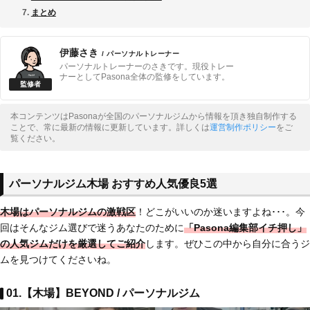
まとめ
伊藤さき
/ パーソナルトレーナー
パーソナルトレーナーのさきです。現役トレー
ナーとしてPasona全体の監修をしています。
本コンテンツはPasonaが全国のパーソナルジムから情報を頂き独自制作する
ことで、常に最新の情報に更新しています。詳しくは
運営制作ポリシー
をご
覧ください。
パーソナルジム木場 おすすめ人気優良5選
木場はパーソナルジムの激戦区
！どこがいいのか迷いますよね･･･。今
回はそんなジム選びで迷うあなたのために
「Pasona編集部イチ押し」
の人気ジムだけを厳選してご紹介
します。ぜひこの中から自分に合うジ
ムを見つけてくださいね。
01.【木場】BEYOND / パーソナルジム