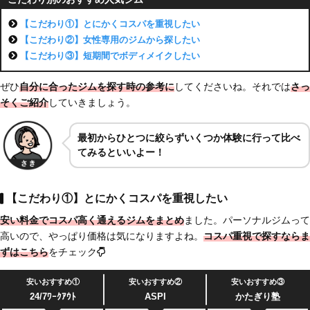
【こだわり①】とにかくコスパを重視したい
【こだわり②】女性専用のジムから探したい
【こだわり③】短期間でボディメイクしたい
ぜひ
自分に合ったジムを探す時の参考に
してくださいね。それでは
さっ
そくご紹介
していきましょう。
最初からひとつに絞らずいくつか体験に行って比べ
てみるといいよー！
【こだわり①】とにかくコスパを重視したい
安い料金でコスパ高く通えるジムをまとめ
ました。パーソナルジムって
高いので、やっぱり価格は気になりますよね。
コスパ重視で探すならま
ずはこちら
をチェック
安いおすすめ①
安いおすすめ②
安いおすすめ③
24/7ﾜｰｸｱｳﾄ
ASPI
かたぎり塾