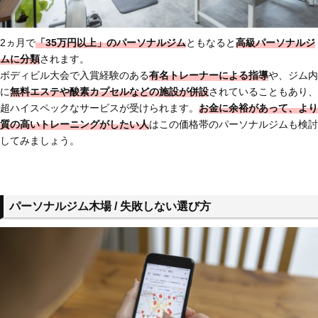
2ヵ月で
「35万円以上」のパーソナルジム
ともなると
高級パーソナルジ
ムに分類
されます。
ボディビル大会で入賞経験のある
有名トレーナーによる指導
や、ジム内
に
無料エステや酸素カプセルなどの施設が併設
されていることもあり、
超ハイスペックなサービスが受けられます。
お金に余裕があって、より
質の高いトレーニングがしたい人
はこの価格帯のパーソナルジムも検討
してみましょう。
パーソナルジム木場 / 失敗しない選び方