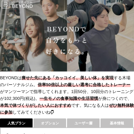
BEYONDは
痩せた先にある「カッコイイ、美しい体」を実現
する木場
のパーソナルジム。
倍率50倍以上の厳しい選考に合格したトレーナー
がマンツーマンで指導してくれます。1回50分、10回分のトレーニング
が102,300円(税込)。
一生モノの食事知識や生活習慣
が身につくので、
本気で体づくりがしたい人におすすめ
です。気になる人は
ぜひ無料体験
に参加
してみてくださいね
人気プラン
オプション
ユーザー層
基本情報