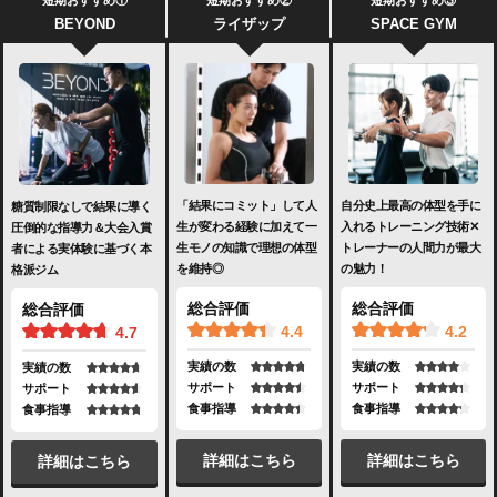
短期おすすめ①
短期おすすめ②
短期おすすめ③
BEYOND
ライザップ
SPACE GYM
「結果にコミット」して人
自分史上最高の体型を手に
糖質制限なしで結果に導く
生が変わる経験に加えて一
入れるトレーニング技術✕
圧倒的な指導力＆大会入賞
生モノの知識で理想の体型
トレーナーの人間力が最大
者による実体験に基づく本
を維持◎
の魅力！
格派ジム
総合評価
総合評価
総合評価
4.4
4.2
4.7
実績の数
実績の数
実績の数
サポート
サポート
サポート
食事指導
食事指導
食事指導
詳細はこちら
詳細はこちら
詳細はこちら