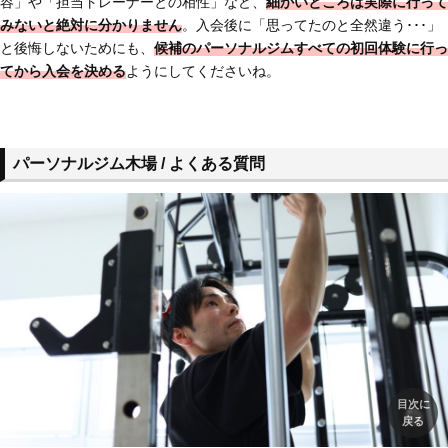
容」や「担当トレーナーとの相性」など、
細かいところは実際に行って
みないと絶対に分かりません
。入会後に「思ってたのと全然違う･･･」
と後悔しないためにも、
候補のパーソナルジム
すべての初回体験に行っ
てから入会を決める
ようにしてくださいね。
パーソナルジム木場 / よくある質問
目次に
戻る