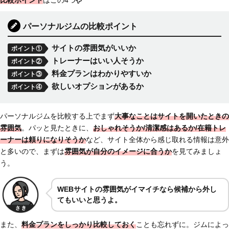
比較ポイント
はこの4つ
パーソナルジムの比較ポイント
サイトの雰囲気がいいか
ポイント①
トレーナーはいい人そうか
ポイント②
料金プランはわかりやすいか
ポイント③
欲しいオプションがあるか
ポイント④
パーソナルジムを比較する上でまず
大事なことはサイトを開いたときの
雰囲気
。パッと見たときに、
おしゃれそうか/清潔感はあるか/在籍トレ
ーナーは頼りになりそうか
など、サイト全体から感じ取れる情報は意外
と多いので、まずは
雰囲気が自分のイメージに合うか
を見てみましょ
う。
WEB
サイトの雰囲気がイマイチなら候補から外し
てもいいと思うよ。
また、
料金プランをしっかり比較しておく
ことも忘れずに。ジムによっ