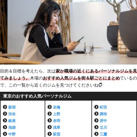
目的＆目標を考えたら、次は
家か職場の近くにあるパーソナルジムを見
てみましょう。
木場の
おすすめ人気ジムを街＆駅ごとにまとめ
ているの
で、この一覧から近くのジムを見つけてくださいね
東京のおすすめ人気パーソナルジム
新宿
京橋
町田
渋谷
上野
調布
銀座
赤羽
府中
池袋
浅草
立川
中野
荻窪
三鷹