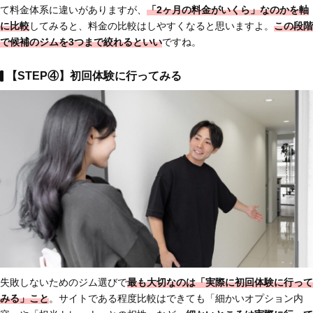
て料金体系に違いがありますが、
「2ヶ月の料金がいくら」
なのかを軸
に比較
してみると、料金の比較はしやすくなると思いますよ。
この段階
で候補のジムを3つまで絞れるといい
ですね。
【STEP④】初回体験に行ってみる
失敗しないためのジム選びで
最も大切なのは「
実際に初回体験に行って
みる」こと
。サイトである程度比較はできても「細かいオプション内