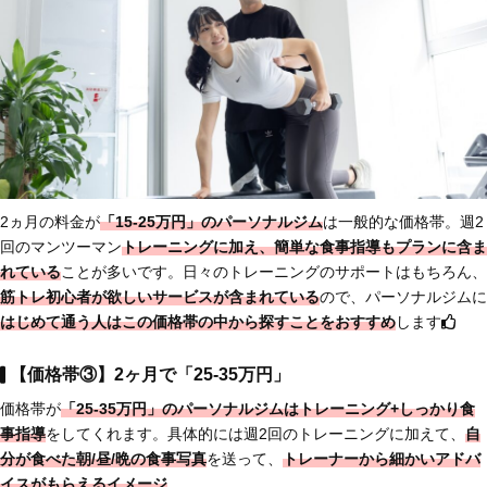
2ヵ月の料金が
「15-25万円」のパーソナルジム
は一般的な価格帯。週2
回のマンツーマン
トレーニングに加え、簡単な食事指導もプランに含ま
れている
ことが多いです。日々のトレーニングのサポートはもちろん、
筋トレ初心者が欲しいサービスが含まれている
ので、パーソナルジムに
はじめて通う人は
この価格帯の中から探すことをおすすめ
します
【価格帯③】2ヶ月で「25-35万円」
価格帯が
「25-35万円」のパーソナルジムは
トレーニング+しっかり食
事指導
をしてくれます。具体的には週2回のトレーニングに加えて、
自
分が食べた朝/昼/晩の
食事写真
を送って、
トレーナーから細かいアドバ
イスがもらえるイメージ
。