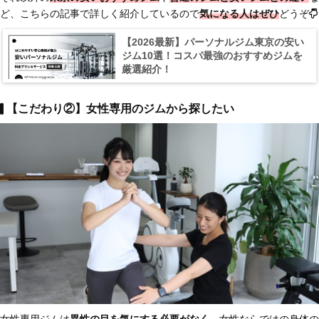
ど、こちらの記事で詳しく紹介しているので
気になる人はぜひ
どうぞ
【2026最新】パーソナルジム東京の安い
ジム10選！コスパ最強のおすすめジムを
厳選紹介！
【こだわり②】女性専用のジムから探したい
女性専用ジムは
異性の目を気にする必要がなく
、女性ならではの身体の