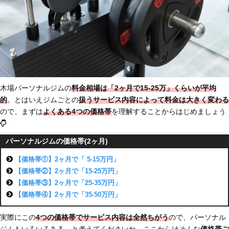
木場パーソナルジムの
料金相場は「2ヶ月で15-25万」
くらいが平均
的
。とはいえジムごとの
扱うサービス内容によって料金は大きく変わる
ので、まずは
よくある4つの価格帯
を理解することからはじめましょう
パーソナルジムの価格帯(2ヶ月)
【価格帯①】2ヶ月で「 5-15万円」
【価格帯②】2ヶ月で「15-25万円」
【価格帯③】2ヶ月で「25-35万円」
【価格帯④】2ヶ月で「35-50万円」
実際にこの
4つの価格帯でサービス内容は全然ちがう
ので、パーソナル