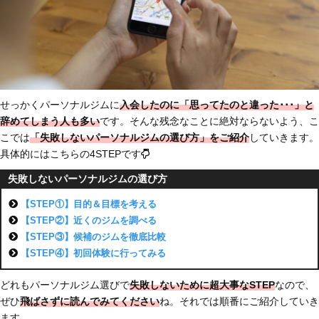
せっかくパーソナルジムに
入会したのに「思ってたのと違った･･･」と
辞めてしまう人も多い
です。そんな残念なことに絶対ならないよう、こ
こでは
「失敗しないパーソナルジムの選び方」をご紹介
していきます。
具体的にはこちらの4STEPです
失敗しないパーソナルジムの選び方
【STEP①】目的＆目標を考える
【STEP②】近くのジムを調べる
【STEP③】候補のジムを徹底比較
【STEP④】初回体験に行ってみる
どれもパーソナルジム選びで
失敗しないために超大事なSTEP
なので、
ぜひ
飛ばさずに読んでみてください
ね。それでは順番にご紹介していき
ます。