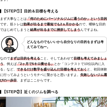
【STEP①】目的＆目標を考える
まず大事なことは
「何のためにパーソナルジムに通うのか」という目的
です。筋トレは
効果が出るまで最短でも2ヵ月かかる
ので、曖昧な目的
ではじめてしまうと
結果が出るまでに挫折してしまう
んですよね。
どんなものでも
いいから自分なりの目的をまずは考
えてみてねー。
なので
まずは目的を考える
こと。そしてあわせて
目標も考えてみましょ
う
。例えば
「2ヶ月で5キロ痩せる」
とか「コンテストで10位以内に入
る」など、
できるだけ
数字を盛り込んだ目標を考えておく
と、初回体験
に行ってみようというモチベに繋がると思いますよ。
失敗しないジム選
びの一歩目
、まずはここからです。
【STEP②】近くのジムを調べる