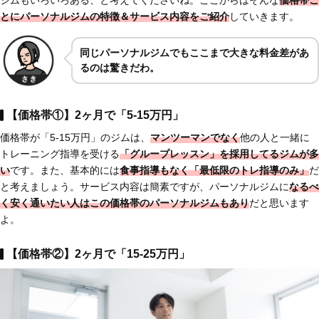
ジムもいろいろある、と考えてくださいね。ここからはそんな
価格帯ご
とにパーソナルジムの特徴＆サービス内容をご紹介
していきます。
同じパーソナルジムでもここまで大きな料金差があ
るのは驚きだわ。
【価格帯①】2ヶ月で「5-15万円」
価格帯が「5-15万円」のジムは、
マンツーマンでなく
他の人と一緒に
トレーニング指導を受ける
「グループレッスン」を採用してるジムが多
い
です。また、基本的には
食事指導もなく「最低限のトレ指導のみ」
だ
と考えましょう。サービス内容は簡素ですが、パーソナルジムに
なるべ
く安く通いたい人はこの価格帯のパーソナルジムもあり
だと思います
よ。
【価格帯②】2ヶ月で「15-25万円」