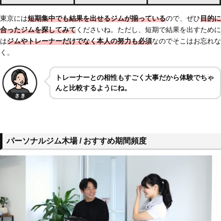
東京には
短期集中でも結果を出せるジムが揃っている
ので、ぜひ
目的に
合ったジムを探してみて
くださいね。ただし、短期で結果を出すために
は
ジムやトレーナーだけでなく本人の努力も必須
なのでそこはお忘れな
く。
トレーナーとの相性もすごく大事だから体験でちゃ
んと比較するようにね。
パーソナルジム木場 / おすすめ期間頻度