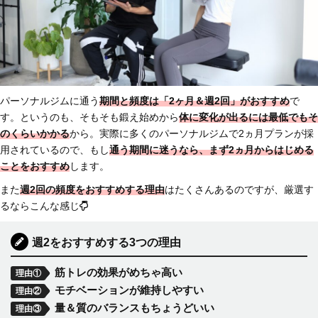
パーソナルジムに通う
期間と頻度は
「2ヶ月＆週2回」がおすすめ
で
す。というのも、そもそも鍛え始めから
体に変化が出るには最低でもそ
のくらいかかる
から。実際に多くのパーソナルジムで2ヵ月プランが採
用されているので、もし
通う期間に迷うなら、まず2ヵ月からはじめる
ことをおすすめ
します。
また
週2回の頻度をおすすめする理由
はたくさんあるのですが、厳選す
るならこんな感じ
週2をおすすめする3つの理由
筋トレの効果がめちゃ高い
理由①
モチベーションが維持しやすい
理由②
量＆質のバランスもちょうどいい
理由③