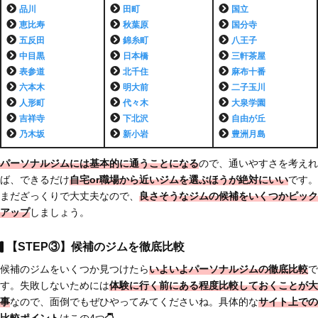
品川
田町
国立
恵比寿
秋葉原
国分寺
五反田
錦糸町
八王子
中目黒
日本橋
三軒茶屋
表参道
北千住
麻布十番
六本木
明大前
二子玉川
人形町
代々木
大泉学園
吉祥寺
下北沢
自由が丘
乃木坂
新小岩
豊洲月島
パーソナルジムには基本的に通うことになる
ので、通いやすさを考えれ
ば、できるだけ
自宅or職場から近いジムを選ぶほうが絶対にいい
です。
まだざっくりで大丈夫なので、
良さそうなジムの候補をいくつかピック
アップ
しましょう。
【STEP③】候補のジムを徹底比較
候補のジムをいくつか見つけたら
いよいよパーソナルジムの徹底比較
で
す。失敗しないためには
体験に行く前にある程度比較しておくことが大
事
なので、面倒でもぜひやってみてくださいね。具体的な
サイト上での