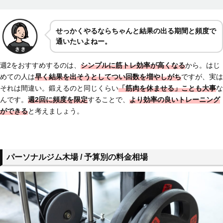
せっかくやるならちゃんと
結果の出る期間と頻度で
通いたいよねー。
週2をおすすめするのは、
シンプルに筋トレ効率が高くなる
から。はじ
めての人は
早く結果を出そうとして
つい回数を増やしがち
ですが、実は
それは間違い。鍛えるのと同じくらい
「筋肉を休ませる」ことも大事
な
んです。
週2回に
頻度を限定
することで、
より効率の良いトレーニング
ができる
と考えましょう。
パーソナルジム木場 / 予算別の料金相場