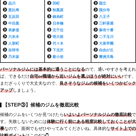
品川
田町
国立
恵比寿
秋葉原
国分寺
五反田
錦糸町
八王子
中目黒
日本橋
三軒茶屋
表参道
北千住
麻布十番
六本木
明大前
二子玉川
人形町
代々木
大泉学園
吉祥寺
下北沢
自由が丘
乃木坂
新小岩
豊洲月島
パーソナルジムには基本的に通うことになる
ので、通いやすさを考えれ
ば、できるだけ
自宅or職場から近いジムを選ぶほうが絶対にいい
です。
まだざっくりで大丈夫なので、
良さそうなジムの候補をいくつかピック
アップ
しましょう。
【STEP③】候補のジムを徹底比較
候補のジムをいくつか見つけたら
いよいよパーソナルジムの徹底比較
で
す。失敗しないためには
体験に行く前にある程度比較しておくことが大
事
なので、面倒でもぜひやってみてくださいね。具体的な
サイト上での
比較ポイント
はこの4つ