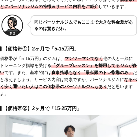
とにパーソナルジムの特徴＆サービス内容をご紹介
していきます。
同じパーソナルジムでもここまで大きな料金差があ
るのは驚きだわ。
【価格帯①】2ヶ月で「5-15万円」
価格帯が「5-15万円」のジムは、
マンツーマンでなく
他の人と一緒に
トレーニング指導を受ける
「グループレッスン」を採用してるジムが多
い
です。また、基本的には
食事指導もなく「最低限のトレ指導のみ」
だ
と考えましょう。サービス内容は簡素ですが、パーソナルジムに
なるべ
く安く通いたい人はこの価格帯のパーソナルジムもあり
だと思います
よ。
【価格帯②】2ヶ月で「15-25万円」