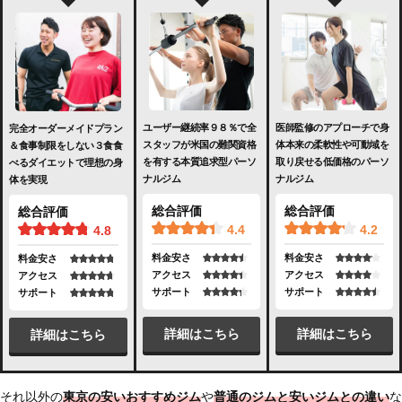
ユーザー継続率９８％で全
医師監修のアプローチで身
完全オーダーメイドプラン
スタッフが米国の難関資格
体本来の柔軟性や可動域を
＆食事制限をしない３食食
を有する本質追求型パーソ
取り戻せる低価格のパーソ
べるダイエットで理想の身
ナルジム
ナルジム
体を実現
総合評価
総合評価
総合評価
4.4
4.2
4.8
料金安さ
料金安さ
料金安さ
アクセス
アクセス
アクセス
サポート
サポート
サポート
詳細はこちら
詳細はこちら
詳細はこちら
それ以外の
東京の安いおすすめジム
や
普通のジムと安いジムとの違い
な