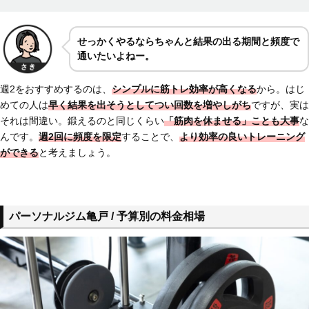
せっかくやるならちゃんと
結果の出る期間と頻度で
通いたいよねー。
週2をおすすめするのは、
シンプルに筋トレ効率が高くなる
から。はじ
めての人は
早く結果を出そうとして
つい回数を増やしがち
ですが、実は
それは間違い。鍛えるのと同じくらい
「筋肉を休ませる」ことも大事
な
んです。
週2回に
頻度を限定
することで、
より効率の良いトレーニング
ができる
と考えましょう。
パーソナルジム亀戸 / 予算別の料金相場