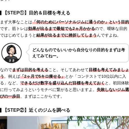
【STEP①】目的＆目標を考える
まず大事なことは
「何のためにパーソナルジムに通うのか」という目的
です。筋トレは
効果が出るまで最短でも2ヵ月かかる
ので、曖昧な目的
ではじめてしまうと
結果が出るまでに挫折してしまう
んですよね。
どんなものでも
いいから自分なりの目的をまずは考
えてみてねー。
なので
まずは目的を考える
こと。そしてあわせて
目標も考えてみましょ
う
。例えば
「2ヶ月で5キロ痩せる」
とか「コンテストで10位以内に入
る」など、
できるだけ
数字を盛り込んだ目標を考えておく
と、初回体験
に行ってみようというモチベに繋がると思いますよ。
失敗しないジム選
びの一歩目
、まずはここからです。
【STEP②】近くのジムを調べる