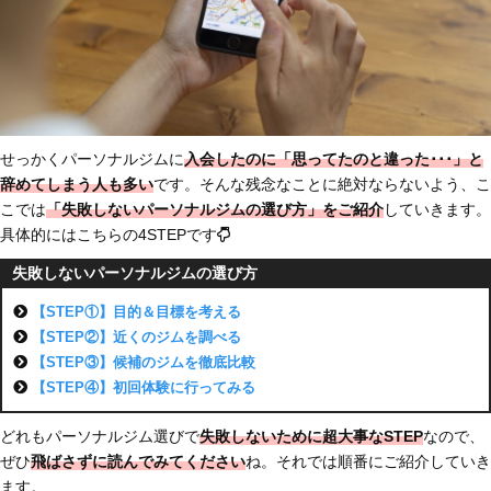
せっかくパーソナルジムに
入会したのに「思ってたのと違った･･･」と
辞めてしまう人も多い
です。そんな残念なことに絶対ならないよう、こ
こでは
「失敗しないパーソナルジムの選び方」をご紹介
していきます。
具体的にはこちらの4STEPです
失敗しないパーソナルジムの選び方
【STEP①】目的＆目標を考える
【STEP②】近くのジムを調べる
【STEP③】候補のジムを徹底比較
【STEP④】初回体験に行ってみる
どれもパーソナルジム選びで
失敗しないために超大事なSTEP
なので、
ぜひ
飛ばさずに読んでみてください
ね。それでは順番にご紹介していき
ます。