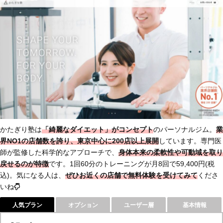
かたぎり塾は
「綺麗なダイエット」がコンセプト
のパーソナルジム。
業
界NO1の店舗数
を誇り、東京中心に200店以上展開
しています。専門医
師が監修した科学的なアプローチで、
身体本来の柔軟性や可動域を取り
戻せるのが特徴
です。1回60分のトレーニングが月8回で59,400円(税
込)。気になる人は、
ぜひお近くの店舗で
無料体験を受けてみて
くださ
いね
人気プラン
オプション
ユーザー層
基本情報