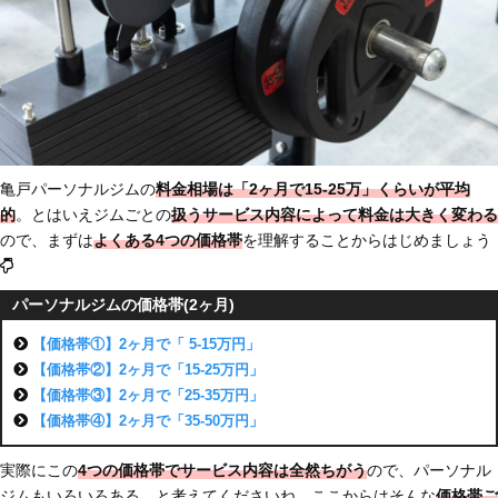
亀戸パーソナルジムの
料金相場は「2ヶ月で15-25万」
くらいが平均
的
。とはいえジムごとの
扱うサービス内容によって料金は大きく変わる
ので、まずは
よくある4つの価格帯
を理解することからはじめましょう
パーソナルジムの価格帯(2ヶ月)
【価格帯①】2ヶ月で「 5-15万円」
【価格帯②】2ヶ月で「15-25万円」
【価格帯③】2ヶ月で「25-35万円」
【価格帯④】2ヶ月で「35-50万円」
実際にこの
4つの価格帯でサービス内容は全然ちがう
ので、パーソナル
ジムもいろいろある、と考えてくださいね。ここからはそんな
価格帯ご