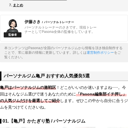
まとめ
伊藤さき
/ パーソナルトレーナー
パーソナルトレーナーのさきです。現役トレー
ナーとしてPasona全体の監修をしています。
本コンテンツはPasonaが全国のパーソナルジムから情報を頂き独自制作する
ことで、常に最新の情報に更新しています。詳しくは
運営制作ポリシー
をご
覧ください。
パーソナルジム亀戸 おすすめ人気優良5選
亀戸はパーソナルジムの激戦区
！どこがいいのか迷いますよね･･･。今
回はそんなジム選びで迷うあなたのために
「Pasona編集部イチ押し」
の人気ジムだけを厳選してご紹介
します。ぜひこの中から自分に合うジ
ムを見つけてくださいね。
01.【亀戸】かたぎり塾 / パーソナルジム