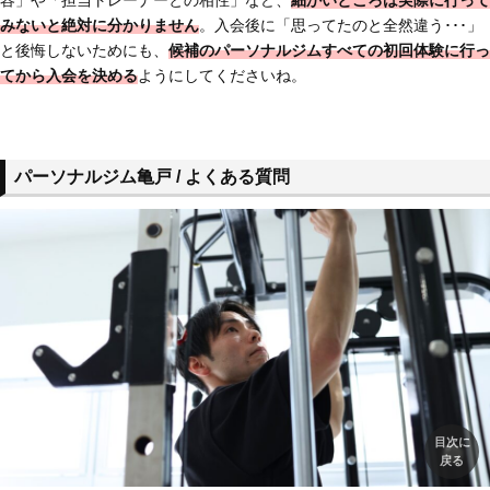
容」や「担当トレーナーとの相性」など、
細かいところは実際に行って
みないと絶対に分かりません
。入会後に「思ってたのと全然違う･･･」
と後悔しないためにも、
候補のパーソナルジム
すべての初回体験に行っ
てから入会を決める
ようにしてくださいね。
パーソナルジム亀戸 / よくある質問
目次に
戻る