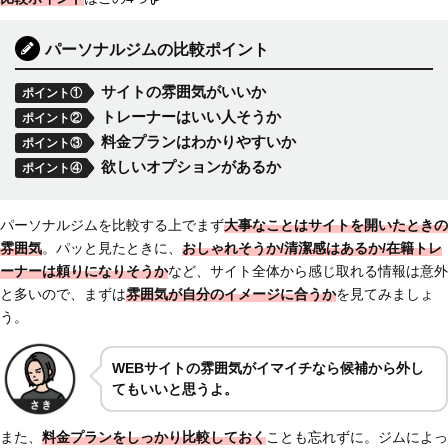
パーソナルジムの比較ポイント
サイトの雰囲気がいいか
ポイント①
トレーナーはいい人そうか
ポイント②
料金プランはわかりやすいか
ポイント③
欲しいオプションがあるか
ポイント④
パーソナルジムを比較する上でまず
大事なことはサイトを開いたときの
雰囲気
。パッと見たときに、
おしゃれそうか/清潔感はあるか/在籍トレ
ーナーは頼りになりそうか
など、サイト全体から感じ取れる情報は意外
と多いので、まずは
雰囲気が自分のイメージに合うか
を見てみましょ
う。
WEB
サイトの雰囲気がイマイチなら候補から外し
てもいいと思うよ。
また、
料金プランをしっかり比較しておく
ことも忘れずに。ジムによっ