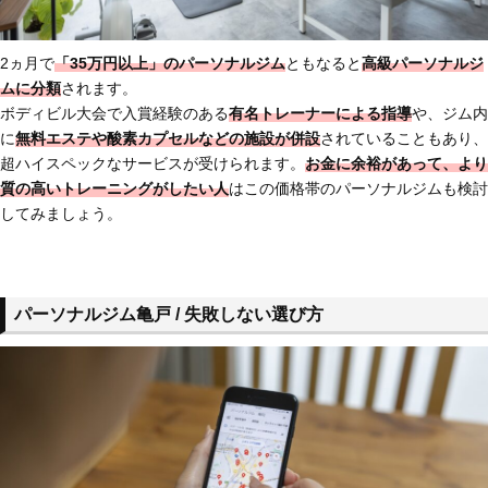
2ヵ月で
「35万円以上」のパーソナルジム
ともなると
高級パーソナルジ
ムに分類
されます。
ボディビル大会で入賞経験のある
有名トレーナーによる指導
や、ジム内
に
無料エステや酸素カプセルなどの施設が併設
されていることもあり、
超ハイスペックなサービスが受けられます。
お金に余裕があって、より
質の高いトレーニングがしたい人
はこの価格帯のパーソナルジムも検討
してみましょう。
パーソナルジム亀戸 / 失敗しない選び方