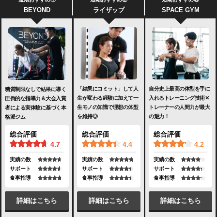
BEYOND
ライザップ
SPACE GYM
「結果にコミット」して人
自分史上最高の体型を手に
糖質制限なしで結果に導く
生が変わる経験に加えて一
入れるトレーニング技術✕
圧倒的な指導力＆大会入賞
生モノの知識で理想の体型
トレーナーの人間力が最大
者による実体験に基づく本
を維持◎
の魅力！
格派ジム
総合評価
総合評価
総合評価
4.4
4.2
4.7
実績の数
実績の数
実績の数
サポート
サポート
サポート
食事指導
食事指導
食事指導
詳細はこちら
詳細はこちら
詳細はこちら