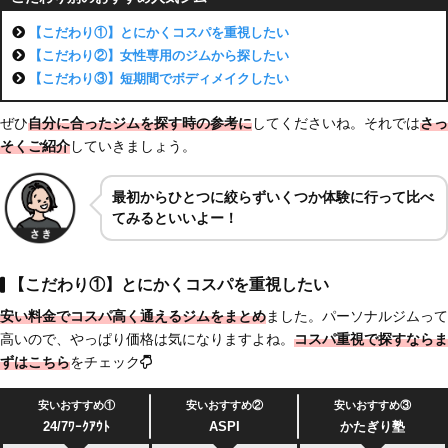
【こだわり①】とにかくコスパを重視したい
【こだわり②】女性専用のジムから探したい
【こだわり③】短期間でボディメイクしたい
ぜひ
自分に合ったジムを探す時の参考に
してくださいね。それでは
さっ
そくご紹介
していきましょう。
最初からひとつに絞らずいくつか体験に行って比べ
てみるといいよー！
【こだわり①】とにかくコスパを重視したい
安い料金でコスパ高く通えるジムをまとめ
ました。パーソナルジムって
高いので、やっぱり価格は気になりますよね。
コスパ重視で探すならま
ずはこちら
をチェック
安いおすすめ①
安いおすすめ②
安いおすすめ③
24/7ﾜｰｸｱｳﾄ
ASPI
かたぎり塾