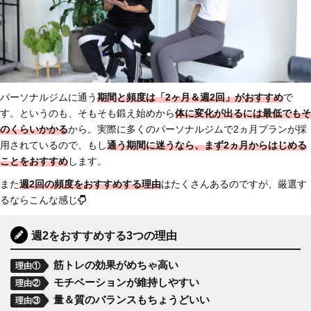
パーソナルジムに通う
期間と頻度は
「2ヶ月＆週2回」がおすすめ
で
す。というのも、そもそも鍛え始めから
体に変化が出るには最低でもそ
のくらいかかる
から。実際に多くのパーソナルジムで2ヵ月プランが採
用されているので、もし
通う期間に迷うなら、まず2ヵ月からはじめる
ことをおすすめ
します。
また
週2回の頻度をおすすめする理由
はたくさんあるのですが、厳選す
るならこんな感じ
週2をおすすめする3つの理由
筋トレの効果がめちゃ高い
理由①
モチベーションが維持しやすい
理由②
量＆質のバランスもちょうどいい
理由③