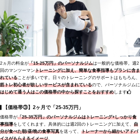
2ヵ月の料金が
「15-25万円」のパーソナルジム
は一般的な価格帯。週2
回のマンツーマン
トレーニングに加え、簡単な食事指導もプランに含ま
れている
ことが多いです。日々のトレーニングのサポートはもちろん、
筋トレ初心者が欲しいサービスが含まれている
ので、パーソナルジムに
はじめて通う人は
この価格帯の中から探すことをおすすめ
します
【価格帯③】2ヶ月で「25-35万円」
価格帯が
「25-35万円」のパーソナルジムは
トレーニング+しっかり食
事指導
をしてくれます。具体的には週2回のトレーニングに加えて、
自
分が食べた朝/昼/晩の
食事写真
を送って、
トレーナーから細かいアドバ
イスがもらえるイメージ
。