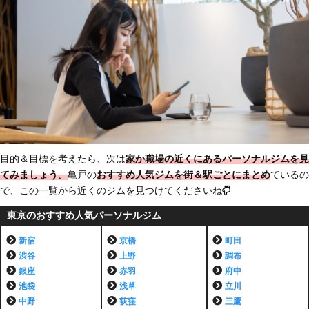
目的＆目標を考えたら、次は
家か職場の近くにあるパーソナルジムを見
てみましょう。
亀戸の
おすすめ人気ジムを街＆駅ごとにまとめ
ているの
で、この一覧から近くのジムを見つけてくださいね
東京のおすすめ人気パーソナルジム
新宿
京橋
町田
渋谷
上野
調布
銀座
赤羽
府中
池袋
浅草
立川
中野
荻窪
三鷹