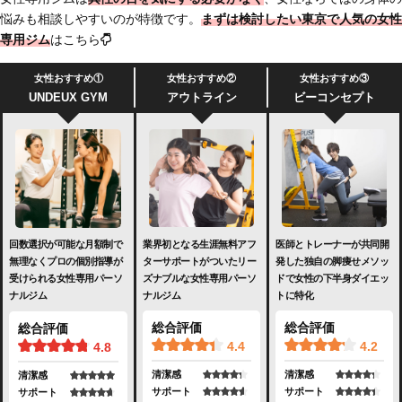
悩みも相談しやすいのが特徴です。
まずは検討したい東京で人気の女性
専用ジム
はこちら
女性おすすめ①
女性おすすめ②
女性おすすめ③
UNDEUX GYM
アウトライン
ビーコンセプト
業界初となる生涯無料アフ
医師とトレーナーが共同開
回数選択が可能な月額制で
ターサポートがついたリー
発した独自の脚痩せメソッ
無理なくプロの個別指導が
ズナブルな女性専用パーソ
ドで女性の下半身ダイエッ
受けられる女性専用パーソ
ナルジム
トに特化
ナルジム
総合評価
総合評価
総合評価
4.4
4.2
4.8
清潔感
清潔感
清潔感
サポート
サポート
サポート