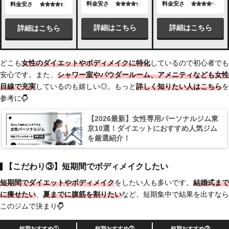
料金安さ
料金安さ
料金安さ
詳細はこちら
詳細はこちら
詳細はこちら
どこも
女性のダイエットやボディメイクに特化
しているので初心者でも
安心です。また、
シャワー室やパウダールーム、アメニティなども女性
目線で充実
しているのも嬉しい◎。もっと
詳しく知りたい人はこちら
を
参考に
【2026最新】女性専用パーソナルジム東
京10選！ダイエットにおすすめ人気ジム
を厳選紹介！
【こだわり③】短期間でボディメイクしたい
短期間でダイエットやボディメイク
をしたい人も多いです。
結婚式まで
に痩せたい
、
夏までに腹筋を割りたい
など、短期集中で結果を出すなら
このジムで決まり
短期おすすめ①
短期おすすめ②
短期おすすめ③