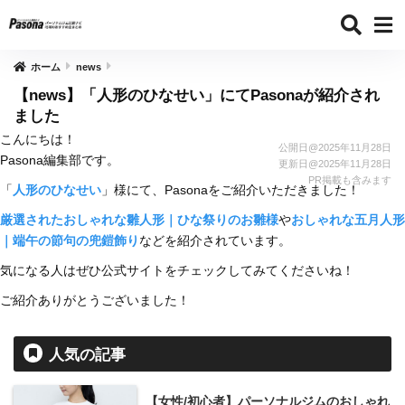
ホーム
news
【news】「人形のひなせい」にてPasonaが紹介され
ました
こんにちは！
公開日@
2025年11月28日
Pasona編集部です。
更新日@
2025年11月28日
PR掲載も含みます
「
人形のひなせい
」様にて、Pasonaをご紹介いただきました！
厳選されたおしゃれな雛人形｜ひな祭りのお雛様
や
おしゃれな五月人形
｜端午の節句の兜鎧飾り
などを紹介されています。
気になる人はぜひ公式サイトをチェックしてみてくださいね！
ご紹介ありがとうございました！
人気の記事
【女性/初心者】パーソナルジムのおしゃれ